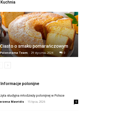
Kuchnia
Ciasto o smaku pomarańczowym
Polonorama Team
-
29 stycznia, 2024
0
Informacje polonijne
zyta studyjna młodzieży polonijnej w Polsce
rzena Mavridis
-
15 lipca, 2026
0