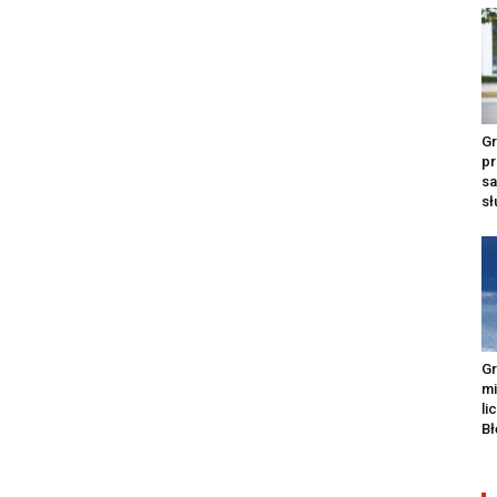
Gr
pr
s
s
Gr
m
li
Bł