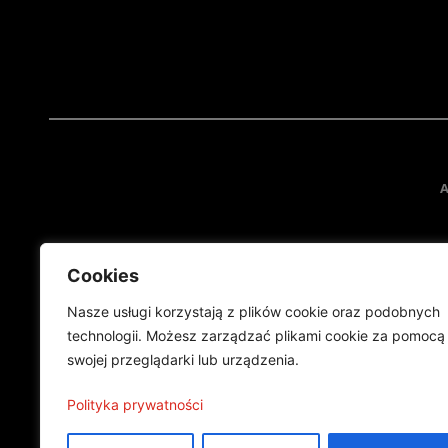
A
Cookies
Nasze usługi korzystają z plików cookie oraz podobnych
technologii. Możesz zarządzać plikami cookie za pomocą
swojej przeglądarki lub urządzenia.
Projekt finansowany przez Ministe
Publikacja wyraża jedynie
Polityka prywatności
©2024 Wszelkie prawa zastrzeżone |
Polityka prywatności