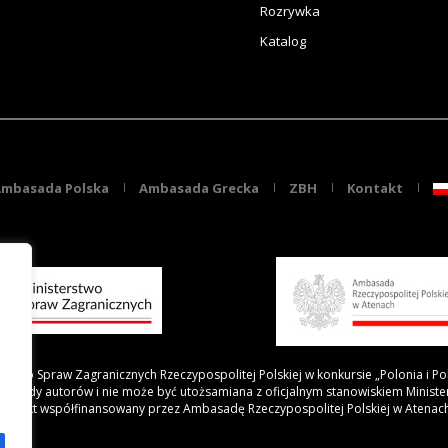
Rozrywka
Katalog
mbasada Polska
Ambasada Grecka
ZBH
Kontakt
rstwo Spraw Zagranicznych Rzeczypospolitej Polskiej w konkursie „Polonia i Po
 poglądy autorów i nie może być utożsamiana z oficjalnym stanowiskiem Minist
Projekt współfinansowany przez Ambasadę Rzeczypospolitej Polskiej w Atenac