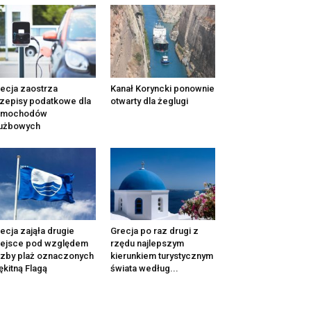
ecja zaostrza
Kanał Koryncki ponownie
zepisy podatkowe dla
otwarty dla żeglugi
amochodów
łużbowych
ecja zająła drugie
Grecja po raz drugi z
iejsce pod względem
rzędu najlepszym
czby plaż oznaczonych
kierunkiem turystycznym
ękitną Flagą
świata według...