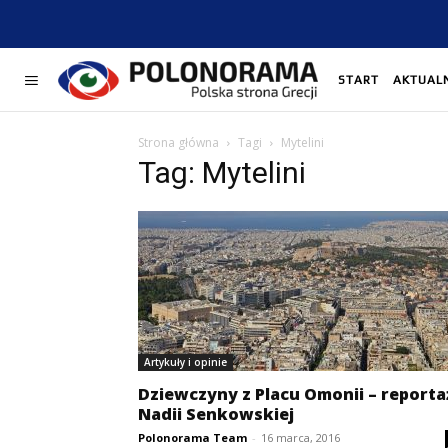
START
AKTUAL
Strona główna
Tagi
Mytelini
Tag: Mytelini
Artykuły i opinie
Dziewczyny z Placu Omonii – reporta
Nadii Senkowskiej
Polonorama Team
-
16 marca, 2016