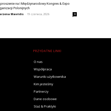
proszenie na I Międzynarodowy Kongres & Expo
ganizacji Polonijnych
rzena Mavridis
-
19 czerwca, 2026
0
PRZYDATNE LINKI
O nas
Współpraca
Warunki użytkownika
Kim jesteśmy
Partnerzy
Dane osobowe
Staż & Praktyki