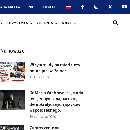
SADA GRECKA
ZBH
KONTAKT
TURYSTYKA
KUCHNIA
MORE
Najnowsze
Wizyta studyjna młodzieży
polonijnej w Polsce
15 lipca, 2026
Dr Maria Wiatrowska: „Moda
jest jednym z najbardziej
demokratycznych języków
współczesnego...
19 czerwca, 2026
Zaproszenie na I