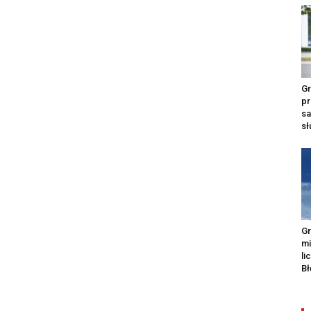
Gr
pr
s
s
Gr
m
li
Bł