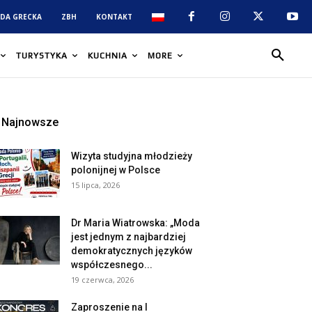
DA GRECKA
ZBH
KONTAKT
TURYSTYKA
KUCHNIA
MORE
Najnowsze
Wizyta studyjna młodzieży
polonijnej w Polsce
15 lipca, 2026
Dr Maria Wiatrowska: „Moda
jest jednym z najbardziej
demokratycznych języków
współczesnego...
19 czerwca, 2026
Zaproszenie na I