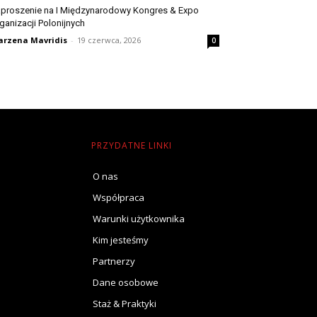
proszenie na I Międzynarodowy Kongres & Expo
ganizacji Polonijnych
rzena Mavridis
-
19 czerwca, 2026
0
PRZYDATNE LINKI
O nas
Współpraca
Warunki użytkownika
Kim jesteśmy
Partnerzy
Dane osobowe
Staż & Praktyki