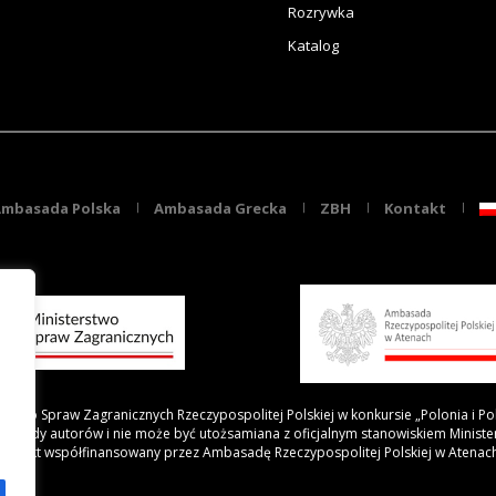
Rozrywka
Katalog
mbasada Polska
Ambasada Grecka
ZBH
Kontakt
rstwo Spraw Zagranicznych Rzeczypospolitej Polskiej w konkursie „Polonia i Po
 poglądy autorów i nie może być utożsamiana z oficjalnym stanowiskiem Minist
Projekt współfinansowany przez Ambasadę Rzeczypospolitej Polskiej w Atenac