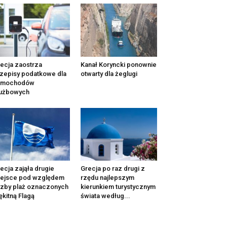
ecja zaostrza
Kanał Koryncki ponownie
zepisy podatkowe dla
otwarty dla żeglugi
amochodów
łużbowych
ecja zająła drugie
Grecja po raz drugi z
iejsce pod względem
rzędu najlepszym
czby plaż oznaczonych
kierunkiem turystycznym
ękitną Flagą
świata według...