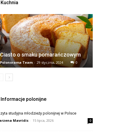
Kuchnia
Ciasto o smaku pomarańczowym
Polonorama Team
-
29 stycznia, 2024
0
Informacje polonijne
zyta studyjna młodzieży polonijnej w Polsce
rzena Mavridis
-
15 lipca, 2026
0