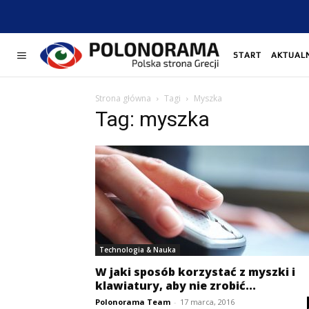
START
AKTUAL
Strona główna
Tagi
Myszka
Tag: myszka
Technologia & Nauka
W jaki sposób korzystać z myszki i
klawiatury, aby nie zrobić...
Polonorama Team
-
17 marca, 2016