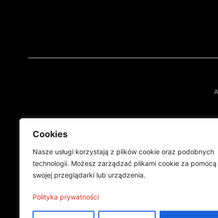
A
Cookies
Nasze usługi korzystają z plików cookie oraz podobnych
technologii. Możesz zarządzać plikami cookie za pomocą
swojej przeglądarki lub urządzenia.
Projekt finansowany przez Ministe
Publikacja wyraża jedynie
Polityka prywatności
©2024 Wszelkie prawa zastrzeżone |
Polityka prywatności