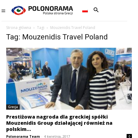
Strona główna
Tagi
Mouzenidis Travel Poland
Tag: Mouzenidis Travel Poland
Grecja
Prestiżowa nagroda dla greckiej spółki
Mouzenidis Group działającej również na
polskim...
Polonorama Team
-
4 kwietnia, 2017
0