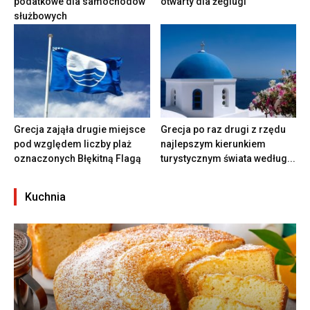
podatkowe dla samochodów
otwarty dla żeglugi
służbowych
Grecja zająła drugie miejsce
Grecja po raz drugi z rzędu
pod względem liczby plaż
najlepszym kierunkiem
oznaczonych Błękitną Flagą
turystycznym świata według...
Kuchnia