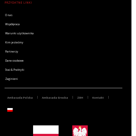
PRZYDATNE LINKI
O nas
Współpraca
Warunki użytkownika
Kim jesteśmy
Partnerzy
Dane osobowe
Staż & Praktyki
Zaginieni
Ambasada Polska
Ambasada Grecka
ZBH
Kontakt