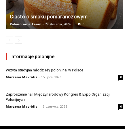
Ciasto o smaku pomarańczowym
Polonorama Team
-
29 stycznia, 2024
0
Informacje polonijne
Wizyta studyjna młodzieży polonijnej w Polsce
Marzena Mavridis
-
15 lipca, 2026
0
Zaproszenie na I Międzynarodowy Kongres & Expo Organizacji
Polonijnych
Marzena Mavridis
-
19 czerwca, 2026
0