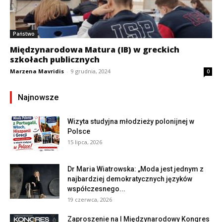
Państwo
Międzynarodowa Matura (IB) w greckich
szkołach publicznych
Marzena Mavridis
-
9 grudnia, 2024
0
Najnowsze
Wizyta studyjna młodzieży polonijnej w
Polsce
15 lipca, 2026
Dr Maria Wiatrowska: „Moda jest jednym z
najbardziej demokratycznych języków
współczesnego...
19 czerwca, 2026
Zaproszenie na I Międzynarodowy Kongres