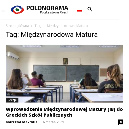
Strona główna
Tagi
Międzynarodowa Matura
Tag: Międzynarodowa Matura
Grecja
Wprowadzenie Międzynarodowej Matury (IB) do
Greckich Szkół Publicznych
Marzena Mavridis
-
16 marca, 2025
0