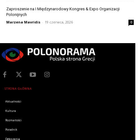
Zaproszenie na I Międzynarodowy Kongres & Expo Organizacji
Polonijnych
Marzena Mavridis
-
19 czerwca, 2026
0
STRONA GŁÓWNA
Aktualności
Kultura
Rozmaitości
Poradnik
Ogłoszenia