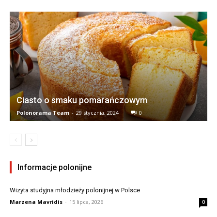
Ciasto o smaku pomarańczowym
Polonorama Team
-
29 stycznia, 2024
0
Informacje polonijne
Wizyta studyjna młodzieży polonijnej w Polsce
Marzena Mavridis
-
15 lipca, 2026
0