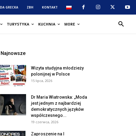
DA GRECKA
ZBH
KONTAKT
TURYSTYKA
KUCHNIA
MORE
Najnowsze
Wizyta studyjna młodzieży
polonijnej w Polsce
15 lipca, 2026
Dr Maria Wiatrowska: „Moda
jest jednym z najbardziej
demokratycznych języków
współczesnego...
19 czerwca, 2026
Zaproszenie na I