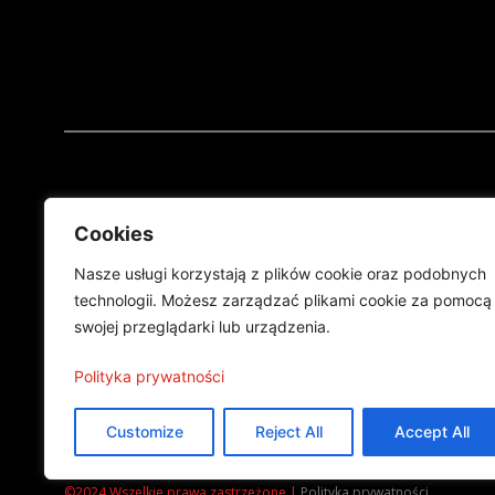
A
Cookies
Nasze usługi korzystają z plików cookie oraz podobnych
technologii. Możesz zarządzać plikami cookie za pomocą
swojej przeglądarki lub urządzenia.
Polityka prywatności
Projekt finansowany przez Ministe
Customize
Reject All
Accept All
Publikacja wyraża jedynie
©2024 Wszelkie prawa zastrzeżone |
Polityka prywatności