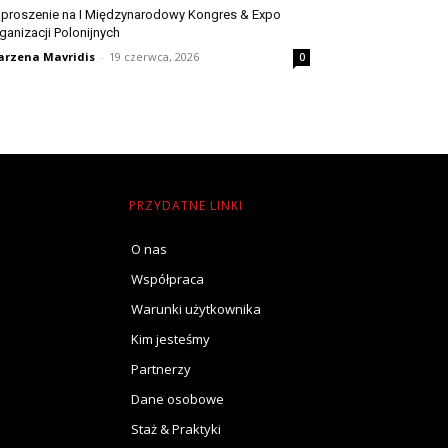
proszenie na I Międzynarodowy Kongres & Expo
ganizacji Polonijnych
rzena Mavridis
-
19 czerwca, 2026
0
PRZYDATNE LINKI
O nas
Współpraca
Warunki użytkownika
Kim jesteśmy
Partnerzy
Dane osobowe
Staż & Praktyki