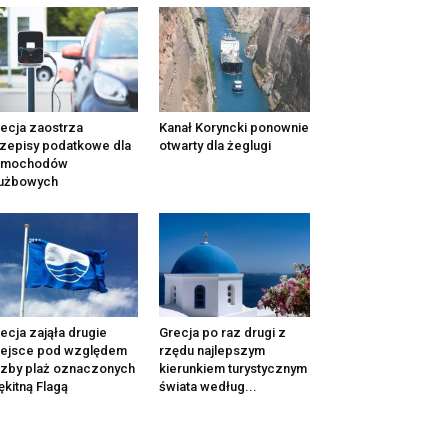
ecja zaostrza
Kanał Koryncki ponownie
zepisy podatkowe dla
otwarty dla żeglugi
amochodów
łużbowych
ecja zająła drugie
Grecja po raz drugi z
iejsce pod względem
rzędu najlepszym
czby plaż oznaczonych
kierunkiem turystycznym
ękitną Flagą
świata według...