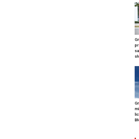
Gr
pr
s
s
Gr
m
li
Bł