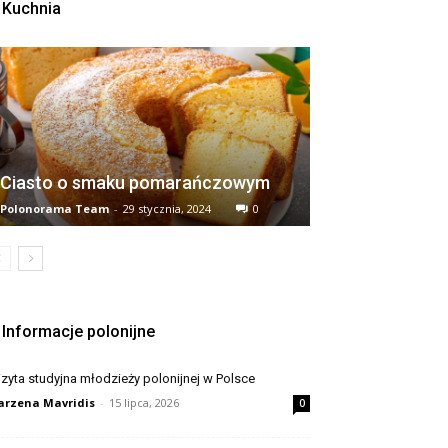
Kuchnia
Ciasto o smaku pomarańczowym
Polonorama Team
-
29 stycznia, 2024
0
Informacje polonijne
zyta studyjna młodzieży polonijnej w Polsce
rzena Mavridis
-
15 lipca, 2026
0