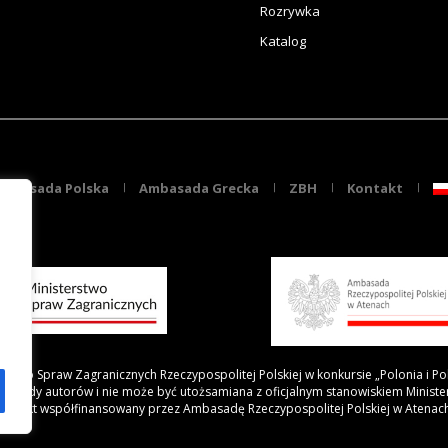
Rozrywka
Katalog
mbasada Polska
Ambasada Grecka
ZBH
Kontakt
rstwo Spraw Zagranicznych Rzeczypospolitej Polskiej w konkursie „Polonia i Po
 poglądy autorów i nie może być utożsamiana z oficjalnym stanowiskiem Minist
Projekt współfinansowany przez Ambasadę Rzeczypospolitej Polskiej w Atenac