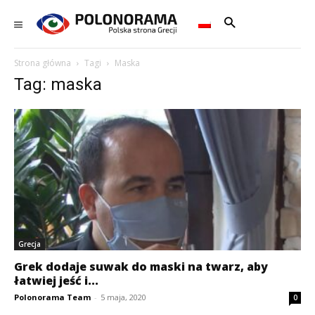
Strona główna
Tagi
Maska
Tag: maska
Grecja
Grek dodaje suwak do maski na twarz, aby
łatwiej jeść i...
Polonorama Team
-
5 maja, 2020
0