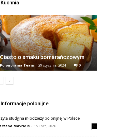
Kuchnia
Ciasto o smaku pomarańczowym
Polonorama Team
-
29 stycznia, 2024
0
Informacje polonijne
zyta studyjna młodzieży polonijnej w Polsce
rzena Mavridis
-
15 lipca, 2026
0