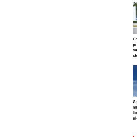
Gr
pr
s
s
Gr
m
li
Bł