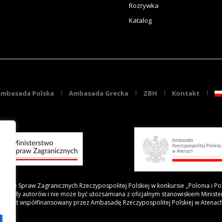
Rozrywka
Katalog
mbasada Polska
Ambasada Grecka
ZBH
Kontakt
rstwo Spraw Zagranicznych Rzeczypospolitej Polskiej w konkursie „Polonia i Po
 poglądy autorów i nie może być utożsamiana z oficjalnym stanowiskiem Minist
Projekt współfinansowany przez Ambasadę Rzeczypospolitej Polskiej w Atenac