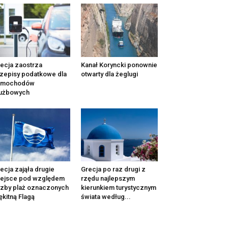
ecja zaostrza
Kanał Koryncki ponownie
zepisy podatkowe dla
otwarty dla żeglugi
amochodów
łużbowych
ecja zająła drugie
Grecja po raz drugi z
iejsce pod względem
rzędu najlepszym
czby plaż oznaczonych
kierunkiem turystycznym
ękitną Flagą
świata według...