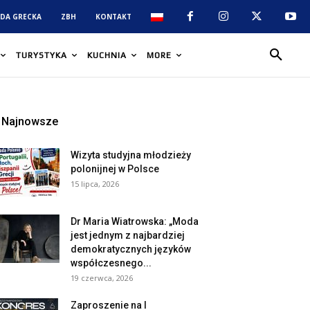
DA GRECKA
ZBH
KONTAKT
TURYSTYKA
KUCHNIA
MORE
Najnowsze
Wizyta studyjna młodzieży
polonijnej w Polsce
15 lipca, 2026
Dr Maria Wiatrowska: „Moda
jest jednym z najbardziej
demokratycznych języków
współczesnego...
19 czerwca, 2026
Zaproszenie na I