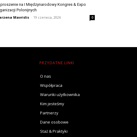
proszenie na I Międzynarodowy Kongres & Expo
ganizacji Polonijnych
rzena Mavridis
-
19 czerwca, 2026
0
PRZYDATNE LINKI
O nas
Współpraca
Warunki użytkownika
Kim jesteśmy
Partnerzy
Dane osobowe
Staż & Praktyki