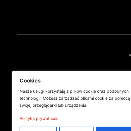
A
Cookies
Nasze usługi korzystają z plików cookie oraz podobnych
technologii. Możesz zarządzać plikami cookie za pomocą
swojej przeglądarki lub urządzenia.
Projekt finansowany przez Ministe
Publikacja wyraża jedynie
Polityka prywatności
©2024 Wszelkie prawa zastrzeżone |
Polityka prywatności