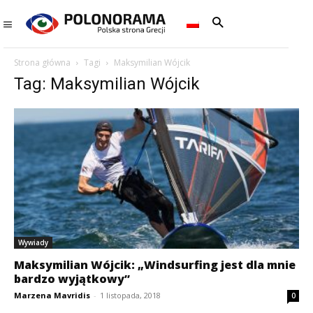
Strona główna
Tagi
Maksymilian Wójcik
Tag: Maksymilian Wójcik
Wywiady
Maksymilian Wójcik: „Windsurfing jest dla mnie
bardzo wyjątkowy”
Marzena Mavridis
-
1 listopada, 2018
0