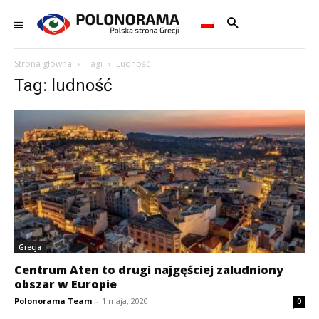
Strona główna
Tagi
Ludność
Tag: ludność
Grecja
Centrum Aten to drugi najgęściej zaludniony
obszar w Europie
Polonorama Team
-
1 maja, 2020
0