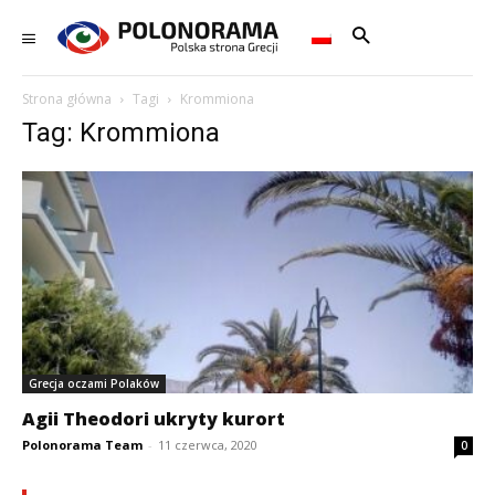
Strona główna
Tagi
Krommiona
Tag: Krommiona
Grecja oczami Polaków
Agii Theodori ukryty kurort
Polonorama Team
-
11 czerwca, 2020
0