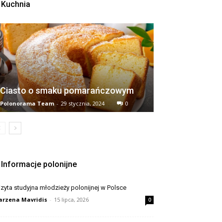
Kuchnia
Ciasto o smaku pomarańczowym
Polonorama Team
-
29 stycznia, 2024
0
Informacje polonijne
zyta studyjna młodzieży polonijnej w Polsce
rzena Mavridis
-
15 lipca, 2026
0