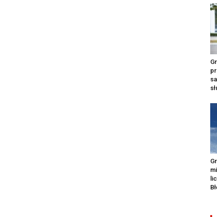
Gr
pr
s
s
Gr
m
li
Bł