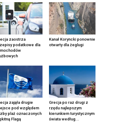
ecja zaostrza
Kanał Koryncki ponownie
zepisy podatkowe dla
otwarty dla żeglugi
amochodów
łużbowych
ecja zająła drugie
Grecja po raz drugi z
iejsce pod względem
rzędu najlepszym
czby plaż oznaczonych
kierunkiem turystycznym
ękitną Flagą
świata według...