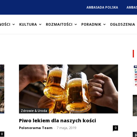
AMBASADA POLSKA
AMBA
NOŚCI
KULTURA
ROZMAITOŚCI
PORADNIK
OGŁOSZENIA
Zdrowie & Uroda
Piwo lekiem dla naszych kości
Polonorama Team
-
7 maja, 2019
0
0