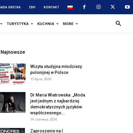
SADA GRECKA
ZBH
KONTAKT
TURYSTYKA
KUCHNIA
MORE
Najnowsze
Wizyta studyjna młodzieży
polonijnej w Polsce
15 lipca, 2026
Dr Maria Wiatrowska: „Moda
jest jednym z najbardziej
demokratycznych języków
współczesnego...
19 czerwca, 2026
Zaproszenie na I