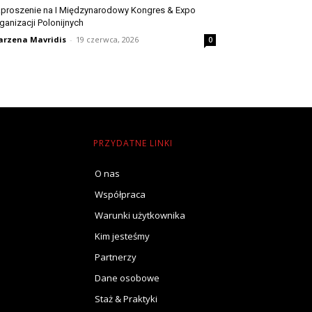
proszenie na I Międzynarodowy Kongres & Expo
ganizacji Polonijnych
rzena Mavridis
-
19 czerwca, 2026
0
PRZYDATNE LINKI
O nas
Współpraca
Warunki użytkownika
Kim jesteśmy
Partnerzy
Dane osobowe
Staż & Praktyki