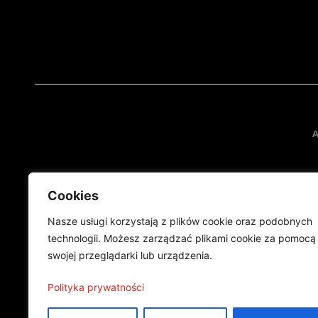
A
Cookies
Nasze usługi korzystają z plików cookie oraz podobnych
technologii. Możesz zarządzać plikami cookie za pomocą
swojej przeglądarki lub urządzenia.
Projekt finansowany przez Ministe
Publikacja wyraża jedynie
Polityka prywatności
©2024 Wszelkie prawa zastrzeżone |
Polityka prywatności