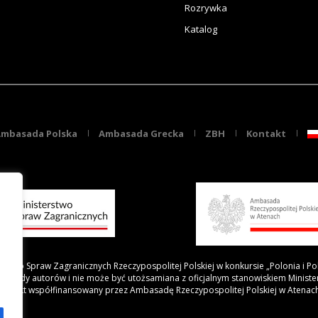
Rozrywka
Katalog
mbasada Polska
Ambasada Grecka
ZBH
Kontakt
rstwo Spraw Zagranicznych Rzeczypospolitej Polskiej w konkursie „Polonia i Po
 poglądy autorów i nie może być utożsamiana z oficjalnym stanowiskiem Minist
Projekt współfinansowany przez Ambasadę Rzeczypospolitej Polskiej w Atenac