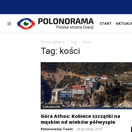
START
AKTUAL
Strona główna
Tagi
Kości
Tag: kości
Ciekawostki
Góra Athos: Kobiece szczątki na
męskim od wieków półwyspie
Polonorama Team
-
28 grudnia, 2019