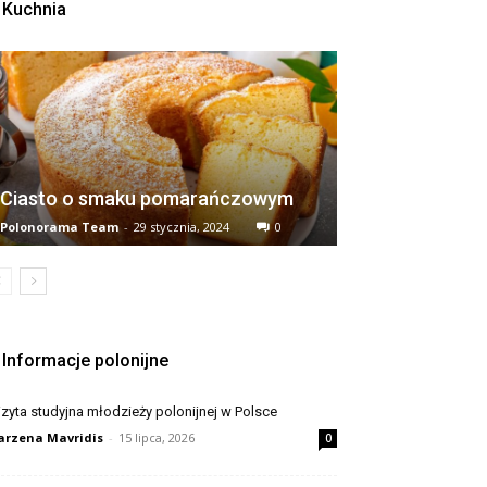
Kuchnia
Ciasto o smaku pomarańczowym
Polonorama Team
-
29 stycznia, 2024
0
Informacje polonijne
zyta studyjna młodzieży polonijnej w Polsce
rzena Mavridis
-
15 lipca, 2026
0