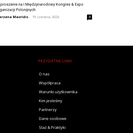
proszenie na I Międzynarodowy Kongres & Expo
ganizacji Polonijnych
rzena Mavridis
-
19 czerwca, 2026
0
PRZYDATNE LINKI
O nas
Współpraca
Warunki użytkownika
Kim jesteśmy
Partnerzy
Dane osobowe
Staż & Praktyki