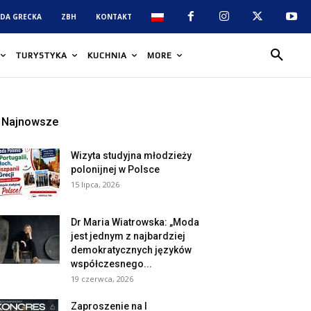
DA GRECKA
ZBH
KONTAKT
TURYSTYKA
KUCHNIA
MORE
Najnowsze
Wizyta studyjna młodzieży
polonijnej w Polsce
15 lipca, 2026
Dr Maria Wiatrowska: „Moda
jest jednym z najbardziej
demokratycznych języków
współczesnego...
19 czerwca, 2026
Zaproszenie na I