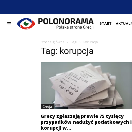
START
AKTUAL
Strona główna
Tagi
Korupcja
Tag: korupcja
Grecja
Grecy zgłaszają prawie 75 tysięcy
przypadków nadużyć podatkowych i
korupcji w...