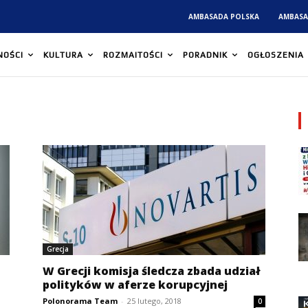
AMBASADA POLSKA
AMBASA
NOŚCI
KULTURA
ROZMAITOŚCI
PORADNIK
OGŁOSZENIA
Grecja
W Grecji komisja śledcza zbada udział
polityków w aferze korupcyjnej
Polonorama Team
-
25 lutego, 2018
0