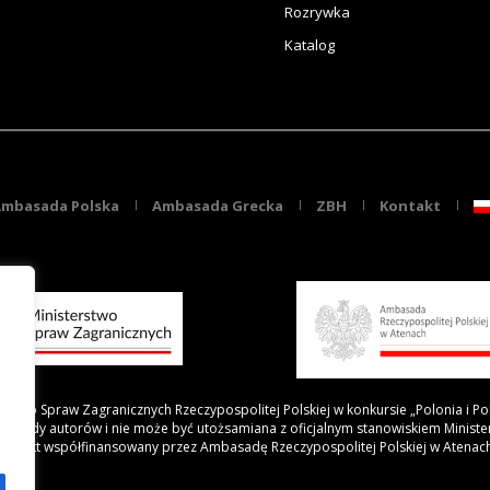
Rozrywka
Katalog
mbasada Polska
Ambasada Grecka
ZBH
Kontakt
rstwo Spraw Zagranicznych Rzeczypospolitej Polskiej w konkursie „Polonia i Po
 poglądy autorów i nie może być utożsamiana z oficjalnym stanowiskiem Minist
Projekt współfinansowany przez Ambasadę Rzeczypospolitej Polskiej w Atenac