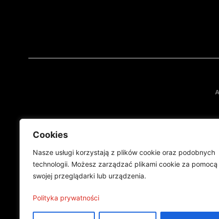
A
Cookies
Nasze usługi korzystają z plików cookie oraz podobnych
technologii. Możesz zarządzać plikami cookie za pomocą
swojej przeglądarki lub urządzenia.
Projekt finansowany przez Ministe
Publikacja wyraża jedynie
Polityka prywatności
©2024 Wszelkie prawa zastrzeżone |
Polityka prywatności