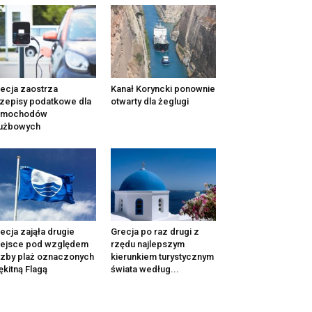
ecja zaostrza
Kanał Koryncki ponownie
zepisy podatkowe dla
otwarty dla żeglugi
amochodów
łużbowych
ecja zająła drugie
Grecja po raz drugi z
iejsce pod względem
rzędu najlepszym
czby plaż oznaczonych
kierunkiem turystycznym
ękitną Flagą
świata według...