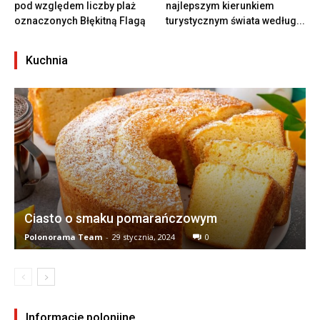
pod względem liczby plaż
najlepszym kierunkiem
oznaczonych Błękitną Flagą
turystycznym świata według...
Kuchnia
Ciasto o smaku pomarańczowym
Polonorama Team
-
29 stycznia, 2024
0
Informacje polonijne