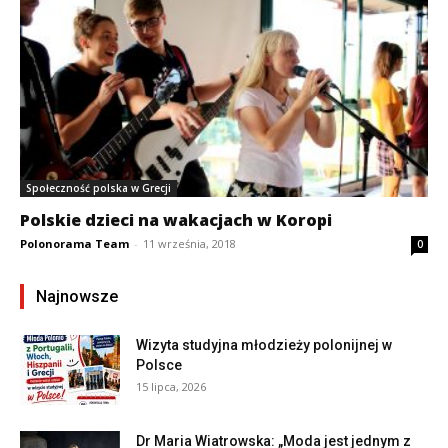
Społeczność polska w Grecji
Polskie dzieci na wakacjach w Koropi
Polonorama Team
-
11 września, 2018
0
Najnowsze
Wizyta studyjna młodzieży polonijnej w
Polsce
15 lipca, 2026
Dr Maria Wiatrowska: „Moda jest jednym z