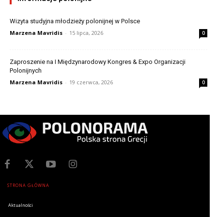
Wizyta studyjna młodzieży polonijnej w Polsce
Marzena Mavridis
-
15 lipca, 2026
0
Zaproszenie na I Międzynarodowy Kongres & Expo Organizacji
Polonijnych
Marzena Mavridis
-
19 czerwca, 2026
0
STRONA GŁÓWNA
Aktualności