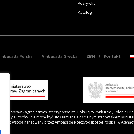
Rozrywka
Katalog
mbasada Polska
Ambasada Grecka
ZBH
Kontakt
rstwo Spraw Zagranicznych Rzeczypospolitej Polskiej w konkursie „Polonia i Po
 poglądy autorów i nie może być utożsamiana z oficjalnym stanowiskiem Minist
Projekt współfinansowany przez Ambasadę Rzeczypospolitej Polskiej w Atenac