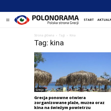
START
AKTUAL
Strona główna
Tagi
Kina
Tag: kina
Grecja
Grecja ponowne otwiera
zorganizowane plaże, muzea oraz
kina na świeżym powietrzu