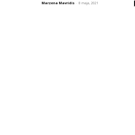
Marzena Mavridis
-
8 maja, 2021