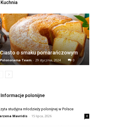
Kuchnia
Ciasto o smaku pomarańczowym
Polonorama Team
-
29 stycznia, 2024
0
Informacje polonijne
zyta studyjna młodzieży polonijnej w Polsce
rzena Mavridis
-
15 lipca, 2026
0