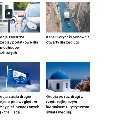
ecja zaostrza
Kanał Koryncki ponownie
zepisy podatkowe dla
otwarty dla żeglugi
amochodów
łużbowych
ecja zająła drugie
Grecja po raz drugi z
iejsce pod względem
rzędu najlepszym
czby plaż oznaczonych
kierunkiem turystycznym
ękitną Flagą
świata według...