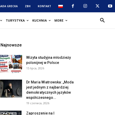
SADA GRECKA
ZBH
KONTAKT
TURYSTYKA
KUCHNIA
MORE
Najnowsze
Wizyta studyjna młodzieży
polonijnej w Polsce
15 lipca, 2026
Dr Maria Wiatrowska: „Moda
jest jednym z najbardziej
demokratycznych języków
współczesnego...
19 czerwca, 2026
Zaproszenie na I