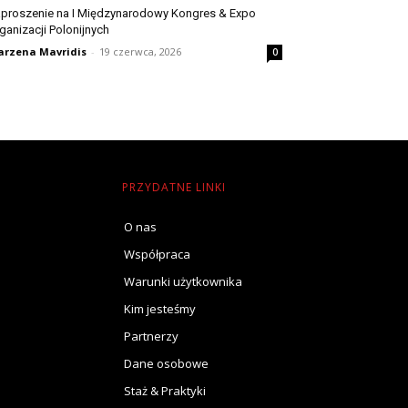
proszenie na I Międzynarodowy Kongres & Expo
ganizacji Polonijnych
rzena Mavridis
-
19 czerwca, 2026
0
PRZYDATNE LINKI
O nas
Współpraca
Warunki użytkownika
Kim jesteśmy
Partnerzy
Dane osobowe
Staż & Praktyki