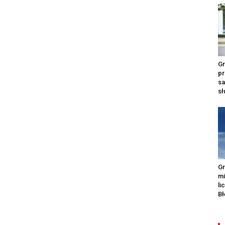
Gr
pr
s
s
Gr
m
li
Bł