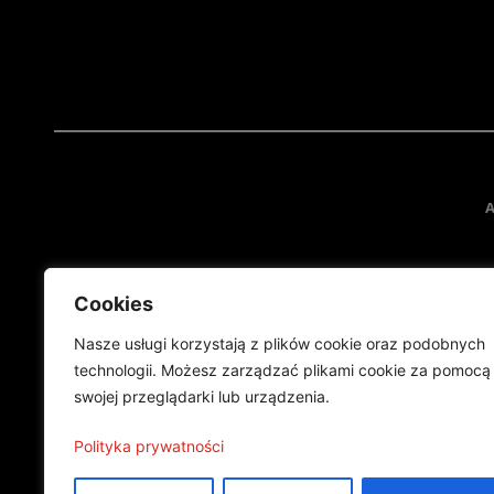
A
Cookies
Nasze usługi korzystają z plików cookie oraz podobnych
technologii. Możesz zarządzać plikami cookie za pomocą
swojej przeglądarki lub urządzenia.
Projekt finansowany przez Ministe
Publikacja wyraża jedynie
Polityka prywatności
©2024 Wszelkie prawa zastrzeżone |
Polityka prywatności