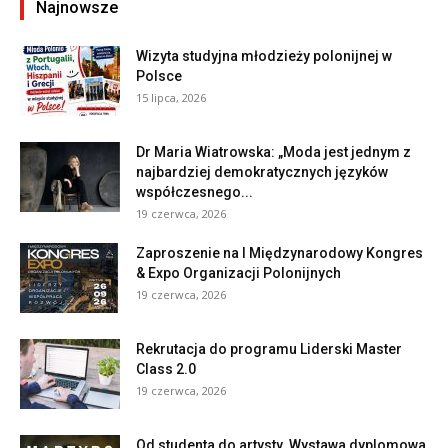
Najnowsze
Wizyta studyjna młodzieży polonijnej w
Polsce
15 lipca, 2026
Dr Maria Wiatrowska: „Moda jest jednym z
najbardziej demokratycznych języków
współczesnego...
19 czerwca, 2026
Zaproszenie na I Międzynarodowy Kongres
& Expo Organizacji Polonijnych
19 czerwca, 2026
Rekrutacja do programu Liderski Master
Class 2.0
19 czerwca, 2026
Od studenta do artysty. Wystawa dyplomowa