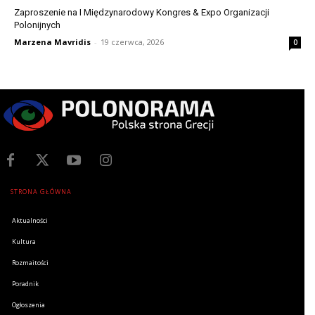
Zaproszenie na I Międzynarodowy Kongres & Expo Organizacji
Polonijnych
Marzena Mavridis
-
19 czerwca, 2026
0
STRONA GŁÓWNA
Aktualności
Kultura
Rozmaitości
Poradnik
Ogłoszenia