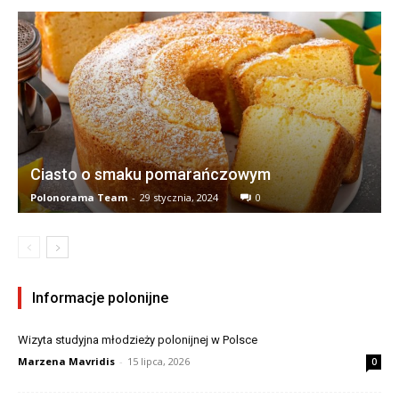
Ciasto o smaku pomarańczowym
Polonorama Team
-
29 stycznia, 2024
0
Informacje polonijne
Wizyta studyjna młodzieży polonijnej w Polsce
Marzena Mavridis
-
15 lipca, 2026
0