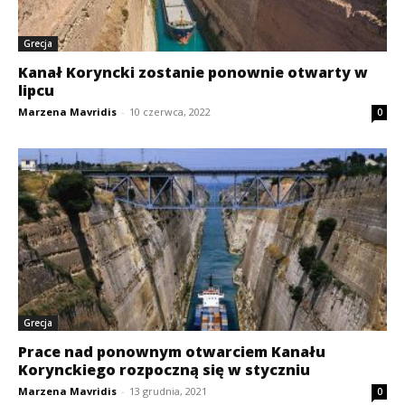
Grecja
Kanał Koryncki zostanie ponownie otwarty w
lipcu
Marzena Mavridis
-
10 czerwca, 2022
0
Grecja
Prace nad ponownym otwarciem Kanału
Korynckiego rozpoczną się w styczniu
Marzena Mavridis
-
13 grudnia, 2021
0