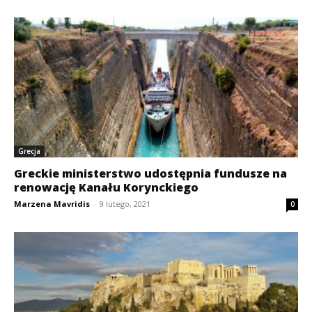
Grecja
Greckie ministerstwo udostępnia fundusze na
renowację Kanału Korynckiego
Marzena Mavridis
-
9 lutego, 2021
0