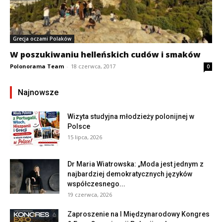
Grecja oczami Polaków
W poszukiwaniu helleńskich cudów i smaków
Polonorama Team
-
18 czerwca, 2017
0
Najnowsze
Wizyta studyjna młodzieży polonijnej w
Polsce
15 lipca, 2026
Dr Maria Wiatrowska: „Moda jest jednym z
najbardziej demokratycznych języków
współczesnego...
19 czerwca, 2026
Zaproszenie na I Międzynarodowy Kongres