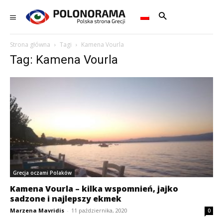
Strona główna
Tagi
Kamena Vourla
Tag: Kamena Vourla
Grecja oczami Polaków
Kamena Vourla – kilka wspomnień, jajko
sadzone i najlepszy ekmek
Marzena Mavridis
-
11 października, 2020
0