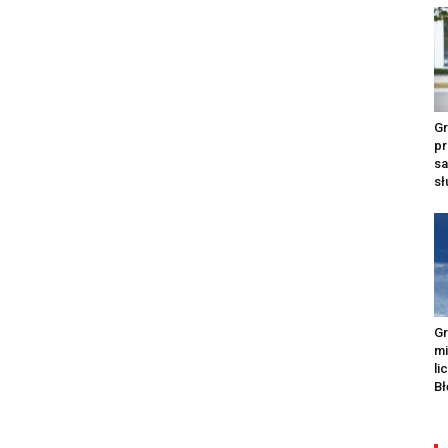
Gr
pr
s
s
Gr
m
li
Bł