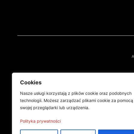
A
Cookies
Nasze usługi korzystają z plików cookie oraz podobnych
technologii. Możesz zarządzać plikami cookie za pomocą
swojej przeglądarki lub urządzenia.
Projekt finansowany przez Ministe
Publikacja wyraża jedynie
Polityka prywatności
©2024 Wszelkie prawa zastrzeżone |
Polityka prywatności