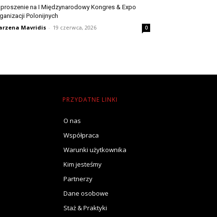
proszenie na I Międzynarodowy Kongres & Expo
ganizacji Polonijnych
rzena Mavridis
-
19 czerwca, 2026
0
PRZYDATNE LINKI
O nas
Współpraca
Warunki użytkownika
Kim jesteśmy
Partnerzy
Dane osobowe
Staż & Praktyki