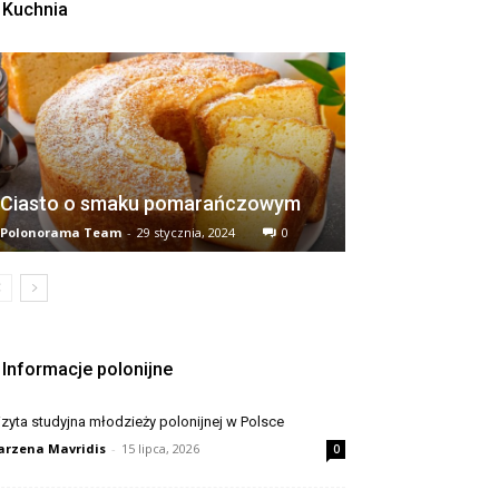
Kuchnia
Ciasto o smaku pomarańczowym
Polonorama Team
-
29 stycznia, 2024
0
Informacje polonijne
zyta studyjna młodzieży polonijnej w Polsce
rzena Mavridis
-
15 lipca, 2026
0