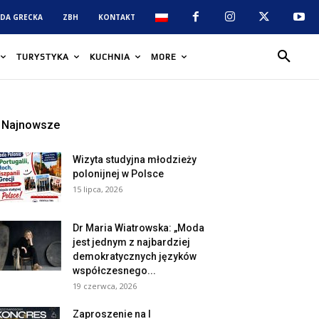
DA GRECKA
ZBH
KONTAKT
TURYSTYKA
KUCHNIA
MORE
Najnowsze
Wizyta studyjna młodzieży
polonijnej w Polsce
15 lipca, 2026
Dr Maria Wiatrowska: „Moda
jest jednym z najbardziej
demokratycznych języków
współczesnego...
19 czerwca, 2026
Zaproszenie na I