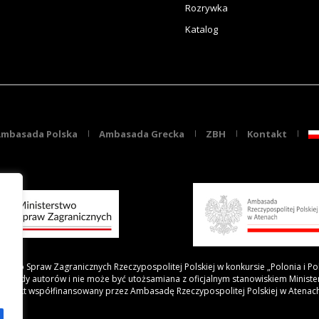
Rozrywka
Katalog
mbasada Polska
Ambasada Grecka
ZBH
Kontakt
rstwo Spraw Zagranicznych Rzeczypospolitej Polskiej w konkursie „Polonia i Po
 poglądy autorów i nie może być utożsamiana z oficjalnym stanowiskiem Minist
Projekt współfinansowany przez Ambasadę Rzeczypospolitej Polskiej w Atenac