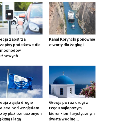
ecja zaostrza
Kanał Koryncki ponownie
zepisy podatkowe dla
otwarty dla żeglugi
amochodów
łużbowych
ecja zająła drugie
Grecja po raz drugi z
iejsce pod względem
rzędu najlepszym
czby plaż oznaczonych
kierunkiem turystycznym
ękitną Flagą
świata według...