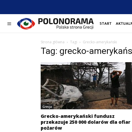
START
AKTUAL
Strona główna
Tagi
Grecko-amerykański
Tag: grecko-amerykańs
Grecja
Grecko-amerykański fundusz
przekazuje 250 000 dolarów dla ofiar
pożarów