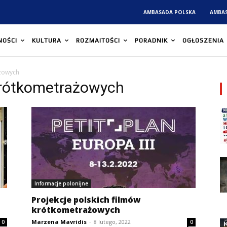
AMBASADA POLSKA
AMBA
NOŚCI
KULTURA
ROZMAITOŚCI
PORADNIK
OGŁOSZENIA
ażowych
Krótkometrażowych
Informacje polonijne
Projekcje polskich filmów
krótkometrażowych
Marzena Mavridis
-
8 lutego, 2022
0
0