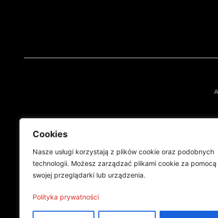
A
Cookies
Nasze usługi korzystają z plików cookie oraz podobnych
technologii. Możesz zarządzać plikami cookie za pomocą
swojej przeglądarki lub urządzenia.
Projekt finansowany przez Ministe
Publikacja wyraża jedynie
Polityka prywatności
©2024 Wszelkie prawa zastrzeżone |
Polityka prywatności