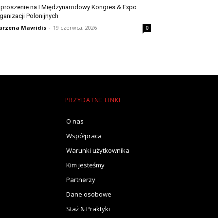
proszenie na I Międzynarodowy Kongres & Expo
ganizacji Polonijnych
rzena Mavridis
-
19 czerwca, 2026
0
PRZYDATNE LINKI
O nas
Współpraca
Warunki użytkownika
Kim jesteśmy
Partnerzy
Dane osobowe
Staż & Praktyki