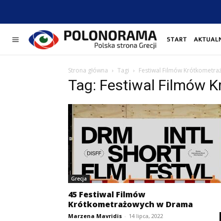
START
AKTUAL
Strona główna
Tagi
Festiwal Filmów Krótkometr
Tag: Festiwal Filmów 
Grecja
45 Festiwal Filmów
Krótkometrażowych w Drama
Marzena Mavridis
-
14 lipca, 2022