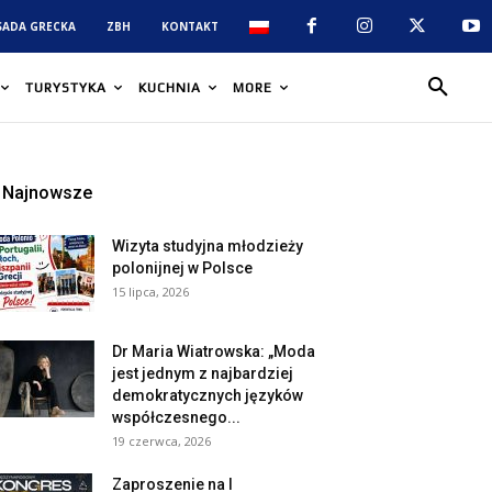
SADA GRECKA
ZBH
KONTAKT
TURYSTYKA
KUCHNIA
MORE
Najnowsze
Wizyta studyjna młodzieży
polonijnej w Polsce
15 lipca, 2026
Dr Maria Wiatrowska: „Moda
jest jednym z najbardziej
demokratycznych języków
współczesnego...
19 czerwca, 2026
Zaproszenie na I