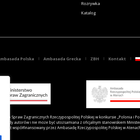
Rozrywka
Katalog
mbasada Polska
Ambasada Grecka
ZBH
Kontakt
rstwo Spraw Zagranicznych Rzeczypospolitej Polskiej w konkursie „Polonia i Po
 poglądy autorów i nie może być utożsamiana z oficjalnym stanowiskiem Minist
Projekt współfinansowany przez Ambasadę Rzeczypospolitej Polskiej w Atenac