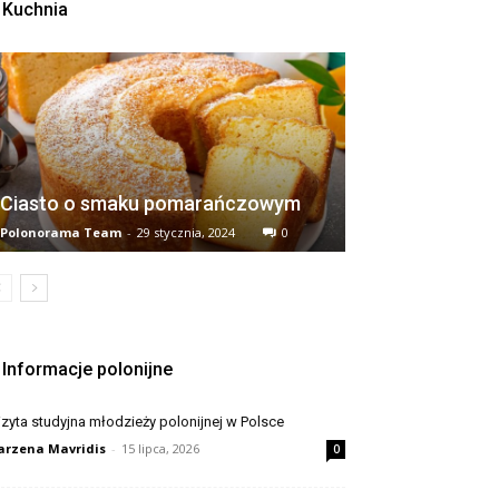
Kuchnia
Ciasto o smaku pomarańczowym
Polonorama Team
-
29 stycznia, 2024
0
Informacje polonijne
zyta studyjna młodzieży polonijnej w Polsce
rzena Mavridis
-
15 lipca, 2026
0