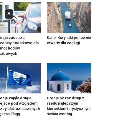
ecja zaostrza
Kanał Koryncki ponownie
zepisy podatkowe dla
otwarty dla żeglugi
amochodów
łużbowych
ecja zająła drugie
Grecja po raz drugi z
iejsce pod względem
rzędu najlepszym
czby plaż oznaczonych
kierunkiem turystycznym
ękitną Flagą
świata według...