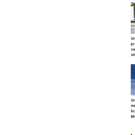
Gr
pr
s
s
Gr
m
li
Bł