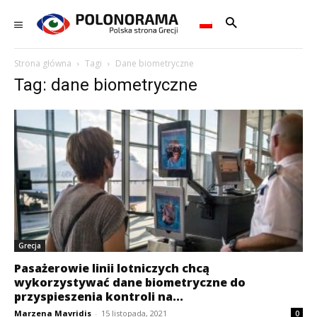
Strona główna
Tagi
Dane biometryczne
Tag: dane biometryczne
Grecja
Pasażerowie linii lotniczych chcą
wykorzystywać dane biometryczne do
przyspieszenia kontroli na...
Marzena Mavridis
-
15 listopada, 2021
0