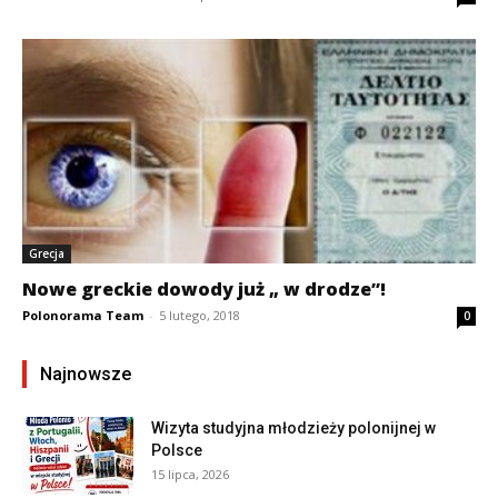
Grecja
Nowe greckie dowody już „ w drodze”!
Polonorama Team
-
5 lutego, 2018
0
Najnowsze
Wizyta studyjna młodzieży polonijnej w
Polsce
15 lipca, 2026