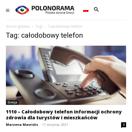
Strona główna
Tagi
Całodobowy telefon
Tag: całodobowy telefon
Grecja
1110 – Całodobowy telefon informacji ochrony
zdrowia dla turystów i mieszkańców
Marzena Mavridis
-
11 sierpnia, 2021
0