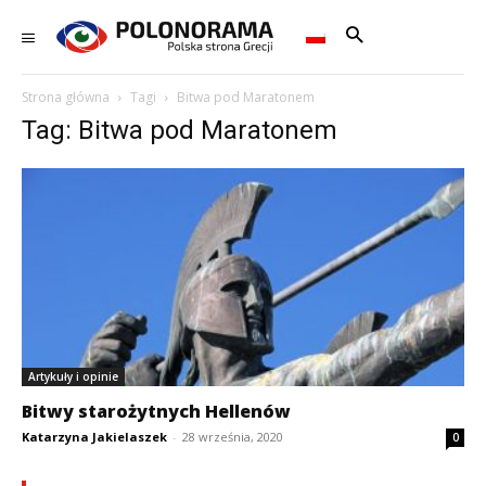
Strona główna
Tagi
Bitwa pod Maratonem
Tag: Bitwa pod Maratonem
Artykuły i opinie
Bitwy starożytnych Hellenów
Katarzyna Jakielaszek
-
28 września, 2020
0