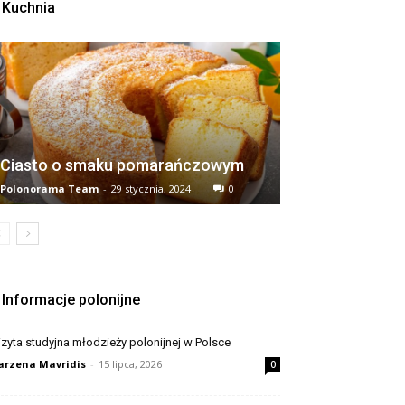
Kuchnia
Ciasto o smaku pomarańczowym
Polonorama Team
-
29 stycznia, 2024
0
Informacje polonijne
zyta studyjna młodzieży polonijnej w Polsce
rzena Mavridis
-
15 lipca, 2026
0