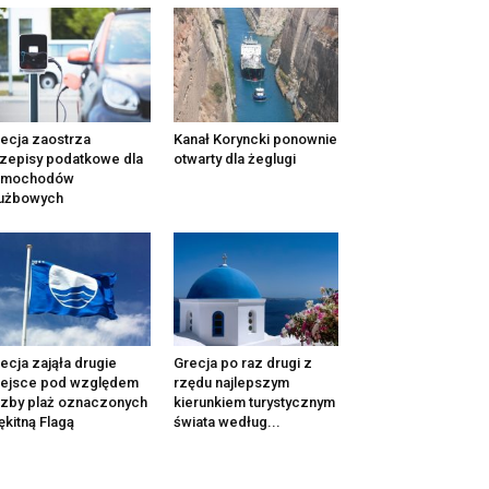
ecja zaostrza
Kanał Koryncki ponownie
zepisy podatkowe dla
otwarty dla żeglugi
amochodów
łużbowych
ecja zająła drugie
Grecja po raz drugi z
iejsce pod względem
rzędu najlepszym
czby plaż oznaczonych
kierunkiem turystycznym
ękitną Flagą
świata według...