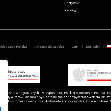
Rozrywka
Katalog
mbasada Polska
Ambasada Grecka
ZBH
Kontakt
rstwo Spraw Zagranicznych Rzeczypospolitej Polskiej w konkursie „Polonia i Po
 poglądy autorów i nie może być utożsamiana z oficjalnym stanowiskiem Minist
Projekt współfinansowany przez Ambasadę Rzeczypospolitej Polskiej w Atenac