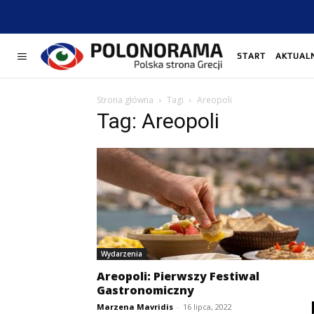
START
AKTUAL
Strona główna
Tagi
Areopoli
Tag: Areopoli
Wydarzenia
Areopoli: Pierwszy Festiwal
Gastronomiczny
Marzena Mavridis
-
16 lipca, 2022