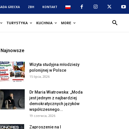
SADA GRECKA
ZBH
KONTAKT
TURYSTYKA
KUCHNIA
MORE
Najnowsze
Wizyta studyjna młodzieży
polonijnej w Polsce
15 lipca, 2026
Dr Maria Wiatrowska: „Moda
jest jednym z najbardziej
demokratycznych języków
współczesnego...
19 czerwca, 2026
Zaproszenie na I