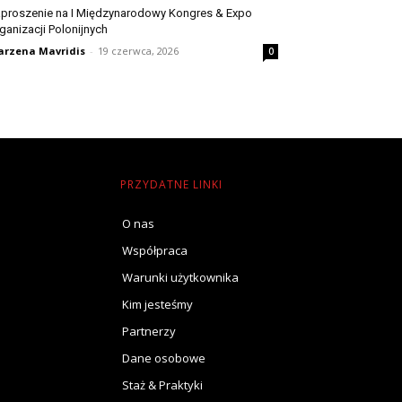
proszenie na I Międzynarodowy Kongres & Expo
ganizacji Polonijnych
rzena Mavridis
-
19 czerwca, 2026
0
PRZYDATNE LINKI
O nas
Współpraca
Warunki użytkownika
Kim jesteśmy
Partnerzy
Dane osobowe
Staż & Praktyki