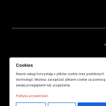
A
Cookies
Nasze usługi korzystają z plików cookie oraz podobnych
technologii. Możesz zarządzać plikami cookie za pomocą
swojej przeglądarki lub urządzenia.
Projekt finansowany przez Ministe
Publikacja wyraża jedynie
Polityka prywatności
©2024 Wszelkie prawa zastrzeżone |
Polityka prywatności