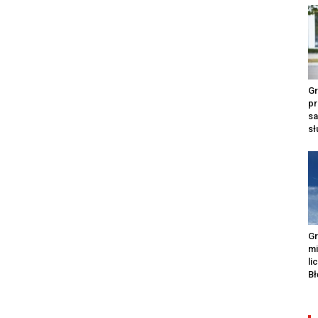
Gr
pr
s
s
Gr
m
li
Bł