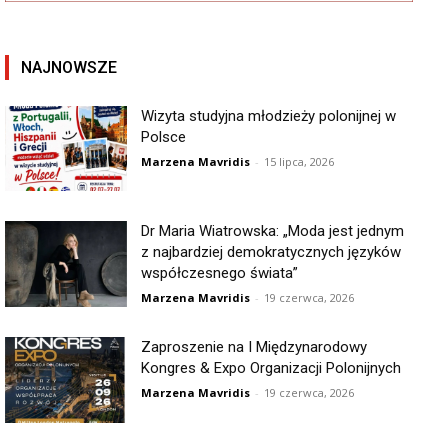
NAJNOWSZE
Wizyta studyjna młodzieży polonijnej w
Polsce
Marzena Mavridis
-
15 lipca, 2026
Dr Maria Wiatrowska: „Moda jest jednym
z najbardziej demokratycznych języków
współczesnego świata”
Marzena Mavridis
-
19 czerwca, 2026
Zaproszenie na I Międzynarodowy
Kongres & Expo Organizacji Polonijnych
Marzena Mavridis
-
19 czerwca, 2026