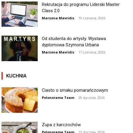
Rekrutacja do programu Liderski Master
Class 2.0
Marzena Mavridis
-
19 czerwca, 2026
Od studenta do artysty. Wystawa
dyplomowa Szymona Urbana
Marzena Mavridis
-
17 czerwca, 2026
KUCHNIA
Ciasto o smaku pomarańczowym
Polonorama Team
-
29 stycznia, 2024
Zupa z karczochów
Polonorama Team
-
25 stycznia, 2024