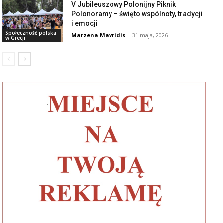
V Jubileuszowy Polonijny Piknik
Polonoramy – święto wspólnoty, tradycji
i emocji
Społeczność polska
Marzena Mavridis
-
31 maja, 2026
w Grecji