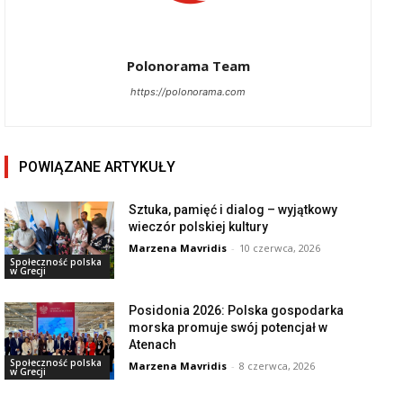
Polonorama Team
https://polonorama.com
POWIĄZANE ARTYKUŁY
Sztuka, pamięć i dialog – wyjątkowy
wieczór polskiej kultury
Marzena Mavridis
-
10 czerwca, 2026
Społeczność polska
w Grecji
Posidonia 2026: Polska gospodarka
morska promuje swój potencjał w
Atenach
Społeczność polska
Marzena Mavridis
-
8 czerwca, 2026
w Grecji