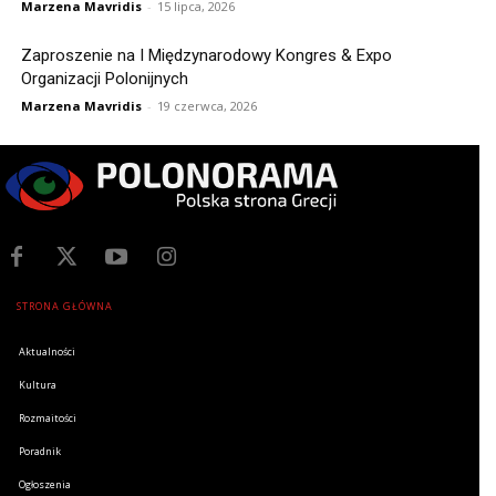
Marzena Mavridis
-
15 lipca, 2026
Zaproszenie na I Międzynarodowy Kongres & Expo
Organizacji Polonijnych
Marzena Mavridis
-
19 czerwca, 2026
STRONA GŁÓWNA
Aktualności
Kultura
Rozmaitości
Poradnik
Ogłoszenia