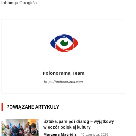
lobbingu Google’a
Polonorama Team
https://polonorama.com
POWIĄZANE ARTYKUŁY
Sztuka, pamięć i dialog – wyjątkowy
wieczór polskiej kultury
Marzena Mavridis
-
10 czerwca, 2026