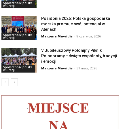
Społeczność polska
w Grecji
Posidonia 2026: Polska gospodarka
morska promuje swój potencjał w
Atenach
Społeczność polska
Marzena Mavridis
-
8 czerwca, 2026
w Grecji
V Jubileuszowy Polonijny Piknik
Polonoramy – święto wspólnoty, tradycji
i emocji
Społeczność polska
Marzena Mavridis
-
31 maja, 2026
w Grecji