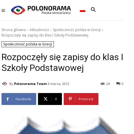
Strona główna
Aktualności
Społeczność polska w Grecji
Rozpoczęły się zapisy do klas I Szkoły Podstawowej
Społeczność polska w Grecji
Rozpoczęły się zapisy do klas I
Szkoły Podstawowej
By
Polonorama Team
4 marca, 2012
24
0
Facebook
X
Pinterest