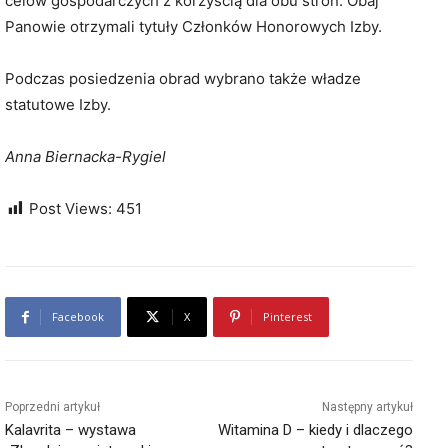
celów gospodarczych z korzyścią dla obu stron. Obaj
Panowie otrzymali tytuły Członków Honorowych Izby.
Podczas posiedzenia obrad wybrano także władze
statutowe Izby.
Anna Biernacka-Rygiel
Post Views:
451
Facebook
X
Pinterest
Poprzedni artykuł
Następny artykuł
Kalavrita – wystawa
Witamina D – kiedy i dlaczego