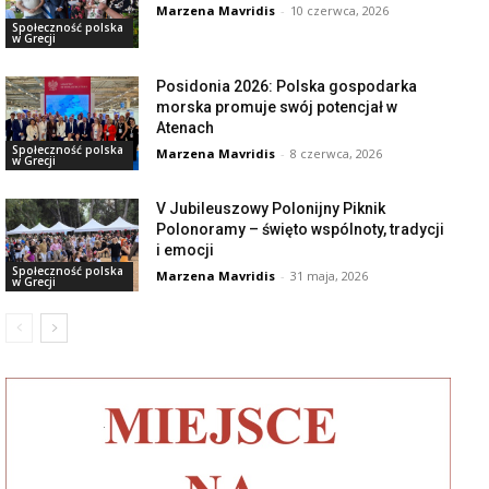
Marzena Mavridis
-
10 czerwca, 2026
Społeczność polska
w Grecji
Posidonia 2026: Polska gospodarka
morska promuje swój potencjał w
Atenach
Społeczność polska
Marzena Mavridis
-
8 czerwca, 2026
w Grecji
V Jubileuszowy Polonijny Piknik
Polonoramy – święto wspólnoty, tradycji
i emocji
Społeczność polska
Marzena Mavridis
-
31 maja, 2026
w Grecji