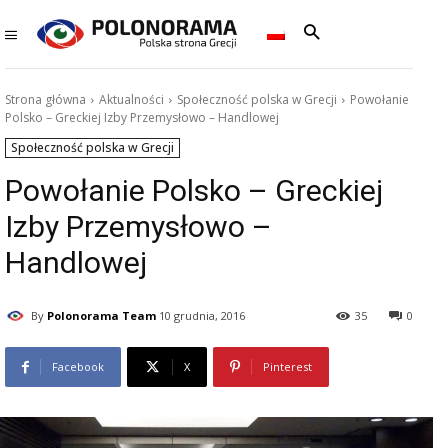
Strona główna
Aktualności
Społeczność polska w Grecji
Powołanie
Polsko – Greckiej Izby Przemysłowo – Handlowej
Społeczność polska w Grecji
Powołanie Polsko – Greckiej
Izby Przemysłowo –
Handlowej
By
Polonorama Team
10 grudnia, 2016
35
0
Facebook
X
Pinterest