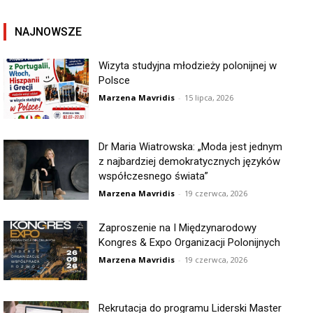
NAJNOWSZE
Wizyta studyjna młodzieży polonijnej w
Polsce
Marzena Mavridis
-
15 lipca, 2026
Dr Maria Wiatrowska: „Moda jest jednym
z najbardziej demokratycznych języków
współczesnego świata”
Marzena Mavridis
-
19 czerwca, 2026
Zaproszenie na I Międzynarodowy
Kongres & Expo Organizacji Polonijnych
Marzena Mavridis
-
19 czerwca, 2026
Rekrutacja do programu Liderski Master