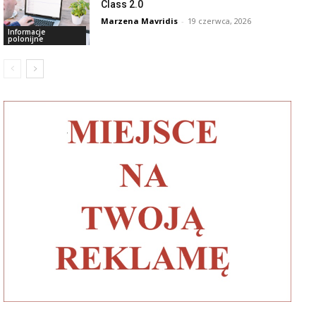
Class 2.0
Marzena Mavridis
-
19 czerwca, 2026
Informacje
polonijne