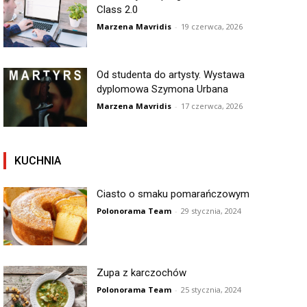
Class 2.0
Marzena Mavridis
-
19 czerwca, 2026
Od studenta do artysty. Wystawa
dyplomowa Szymona Urbana
Marzena Mavridis
-
17 czerwca, 2026
KUCHNIA
Ciasto o smaku pomarańczowym
Polonorama Team
-
29 stycznia, 2024
Zupa z karczochów
Polonorama Team
-
25 stycznia, 2024