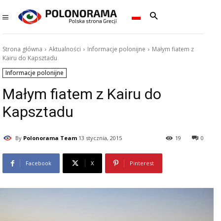
Strona główna
Aktualności
Informacje polonijne
Małym fiatem z
Kairu do Kapsztadu
Informacje polonijne
Małym fiatem z Kairu do
Kapsztadu
By
Polonorama Team
13 stycznia, 2015
19
0
Facebook
X
Pinterest