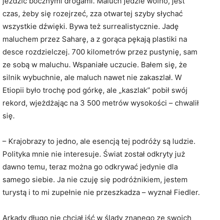
jeździć bocznymi drogami. Maluch jedzie wolno, jest
czas, żeby się rozejrzeć, zza otwartej szyby słychać
wszystkie dźwięki. Bywa też surrealistycznie. Jadę
maluchem przez Saharę, a z gorąca pękają plastiki na
desce rozdzielczej. 700 kilometrów przez pustynię, sam
ze sobą w maluchu. Wspaniałe uczucie. Bałem się, że
silnik wybuchnie, ale maluch nawet nie zakaszlał. W
Etiopii było trochę pod górkę, ale „kaszlak” pobił swój
rekord, wjeżdżając na 3 500 metrów wysokości – chwalił
się.
– Krajobrazy to jedno, ale esencją tej podróży są ludzie.
Polityka mnie nie interesuje. Świat został odkryty już
dawno temu, teraz można go odkrywać jedynie dla
samego siebie. Ja nie czuję się podróżnikiem, jestem
turystą i to mi zupełnie nie przeszkadza – wyznał Fiedler.
Arkady długo nie chciał iść w ślady znanego ze swoich