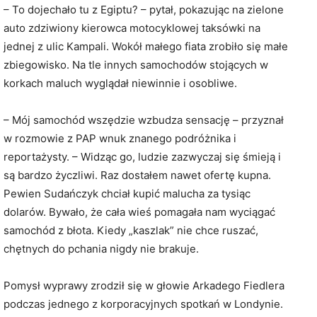
– To dojechało tu z Egiptu? – pytał, pokazując na zielone
auto zdziwiony kierowca motocyklowej taksówki na
jednej z ulic Kampali. Wokół małego fiata zrobiło się małe
zbiegowisko. Na tle innych samochodów stojących w
korkach maluch wyglądał niewinnie i osobliwe.
– Mój samochód wszędzie wzbudza sensację – przyznał
w rozmowie z PAP wnuk znanego podróżnika i
reportażysty. – Widząc go, ludzie zazwyczaj się śmieją i
są bardzo życzliwi. Raz dostałem nawet ofertę kupna.
Pewien Sudańczyk chciał kupić malucha za tysiąc
dolarów. Bywało, że cała wieś pomagała nam wyciągać
samochód z błota. Kiedy „kaszlak” nie chce ruszać,
chętnych do pchania nigdy nie brakuje.
Pomysł wyprawy zrodził się w głowie Arkadego Fiedlera
podczas jednego z korporacyjnych spotkań w Londynie.