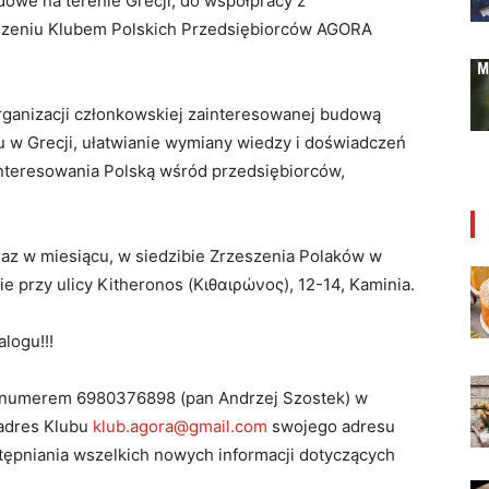
owe na terenie Grecji, do współpracy z
zeniu Klubem Polskich Przedsiębiorców AGORA
organizacji członkowskiej zainteresowanej budową
u w Grecji, ułatwianie wymiany wiedzy i doświadczeń
ainteresowania Polską wśród przedsiębiorców,
az w miesiącu, w siedzibie Zrzeszenia Polaków w
e przy ulicy Kitheronos (Κιθαιρώνος), 12-14, Kaminia.
logu!!!
d numerem 6980376898 (pan Andrzej Szostek) w
 adres Κlubu
klub.agora@gmail.com
swojego adresu
tępniania wszelkich nowych informacji dotyczących