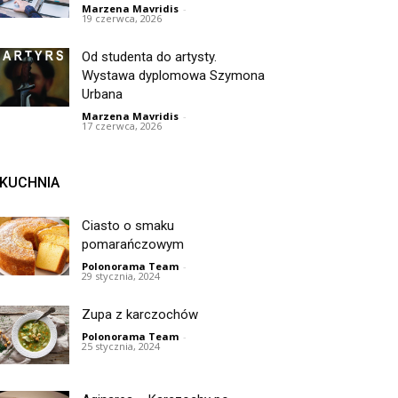
Marzena Mavridis
-
19 czerwca, 2026
Od studenta do artysty.
Wystawa dyplomowa Szymona
Urbana
Marzena Mavridis
-
17 czerwca, 2026
KUCHNIA
Ciasto o smaku
pomarańczowym
Polonorama Team
-
29 stycznia, 2024
Zupa z karczochów
Polonorama Team
-
25 stycznia, 2024