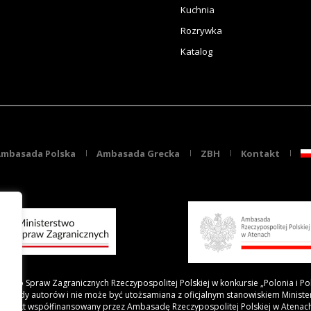
Kuchnia
Rozrywka
Katalog
mbasada Polska
Ambasada Grecka
ZBH
Kontakt
rstwo Spraw Zagranicznych Rzeczypospolitej Polskiej w konkursie „Polonia i Po
 poglądy autorów i nie może być utożsamiana z oficjalnym stanowiskiem Minist
Projekt współfinansowany przez Ambasadę Rzeczypospolitej Polskiej w Atenac