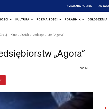
AMBASADA POLSKA
AMBASA
NOŚCI
KULTURA
ROZMAITOŚCI
PORADNIK
OGŁOSZENIA
Grecji
Klub polskich przedsiębiorstw "Agora"
edsiębiorstw „Agora”
53
st