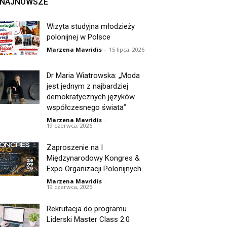
NAJNOWSZE
Wizyta studyjna młodzieży
polonijnej w Polsce
Marzena Mavridis
-
15 lipca, 2026
Dr Maria Wiatrowska: „Moda
jest jednym z najbardziej
demokratycznych języków
współczesnego świata”
Marzena Mavridis
-
19 czerwca, 2026
Zaproszenie na I
Międzynarodowy Kongres &
Expo Organizacji Polonijnych
Marzena Mavridis
-
19 czerwca, 2026
Rekrutacja do programu
Liderski Master Class 2.0