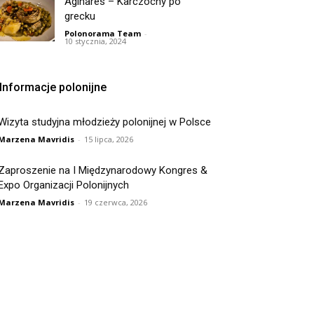
Aginares – Karczochy po
grecku
Polonorama Team
-
10 stycznia, 2024
Informacje polonijne
Wizyta studyjna młodzieży polonijnej w Polsce
Marzena Mavridis
-
15 lipca, 2026
Zaproszenie na I Międzynarodowy Kongres &
Expo Organizacji Polonijnych
Marzena Mavridis
-
19 czerwca, 2026