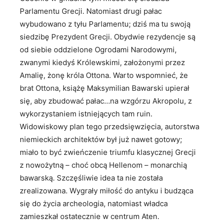
Parlamentu Grecji. Natomiast drugi pałac
wybudowano z tyłu Parlamentu; dziś ma tu swoją
siedzibę Prezydent Grecji. Obydwie rezydencje są
od siebie oddzielone Ogrodami Narodowymi,
zwanymi kiedyś Królewskimi, założonymi przez
Amalię, żonę króla Ottona. Warto wspomnieć, że
brat Ottona, książę Maksymilian Bawarski upierał
się, aby zbudować pałac…na wzgórzu Akropolu, z
wykorzystaniem istniejących tam ruin.
Widowiskowy plan tego przedsięwzięcia, autorstwa
niemieckich architektów był już nawet gotowy;
miało to być zwieńczenie triumfu klasycznej Grecji
z nowożytną – choć obcą Hellenom – monarchią
bawarską. Szczęśliwie idea ta nie została
zrealizowana. Wygrały miłość do antyku i budząca
się do życia archeologia, natomiast władca
zamieszkał ostatecznie w centrum Aten.