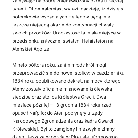
zamykając na dobre znienawidzony okres tureckiej
tyranii. Otton natomiast wyraził nadzieję, iż dzisiejsi
potomkowie wspaniałych Hellenów będą mieli
jeszcze niejedną okazję do kontynuacji chwały
swoich przodków. Uroczystość ta miała miejsce w
przedsionku antycznej świątyni Hefajsteion na
Ateńskiej Agorze.
Minęło półtora roku, zanim młody król mógł
przeprowadzić się do nowej stolicy; w październiku
1834 roku opublikowano dekret, na mocy którego
Ateny zostały oficjalnie mianowane królewską
siedzibą oraz stolicą Królestwa Grecji. Dwa
miesiące później – 13 grudnia 1834 roku rząd
opuścił Nafplio; do Aten popłynęły urzędy
Narodowego Zgromadzenia oraz kadra Gwardii
Królewskiej. Był to zamglony i niezwykle zimny
dzień. Jeszcze w porcie w Pireusie uformowano