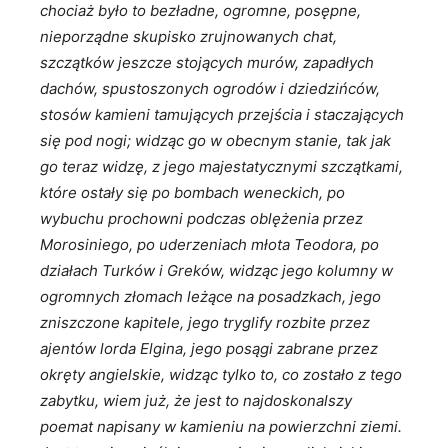
chociaż było to bezładne, ogromne, posępne,
nieporządne skupisko zrujnowanych chat,
szczątków jeszcze stojących murów, zapadłych
dachów, spustoszonych ogrodów i dziedzińców,
stosów kamieni tamujących przejścia i staczających
się pod nogi; widząc go w obecnym stanie, tak jak
go teraz widzę, z jego majestatycznymi szczątkami,
które ostały się po bombach weneckich, po
wybuchu prochowni podczas oblężenia przez
Morosiniego, po uderzeniach młota Teodora, po
działach Turków i Greków, widząc jego kolumny w
ogromnych złomach leżące na posadzkach, jego
zniszczone kapitele, jego tryglify rozbite przez
ajentów lorda Elgina, jego posągi zabrane przez
okręty angielskie, widząc tylko to, co zostało z tego
zabytku, wiem już, że jest to najdoskonalszy
poemat napisany w kamieniu na powierzchni ziemi.