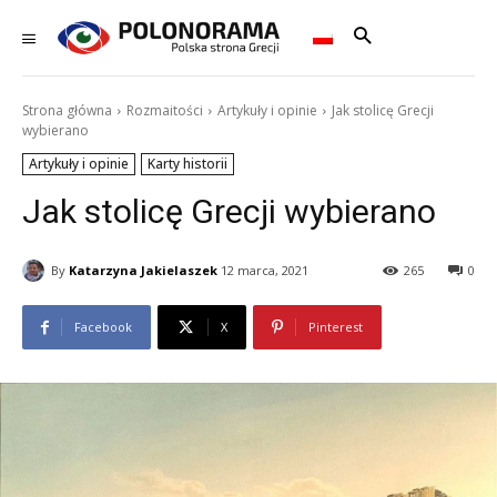
Strona główna
Rozmaitości
Artykuły i opinie
Jak stolicę Grecji
wybierano
Artykuły i opinie
Karty historii
Jak stolicę Grecji wybierano
By
Katarzyna Jakielaszek
12 marca, 2021
265
0
Facebook
X
Pinterest