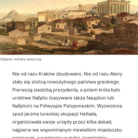
Zdjęcie: military.wikia.org
Nie od razu Kraków zbudowano. Nie od razu Ateny
stały się stolicą nowożytnego państwa greckiego.
Pierwszą siedzibą prezydenta, a potem króla było
urokliwe Nafplio (nazywane także Nauplion lub
Nafplion) na Półwyspie Peloponeskim. Wyzwolona
spod jarzma tureckiej okupacji Hellada,
organizowała swoje urzędy przez kilka dekad;
najpierw we wspomnianym niewielkim miasteczku
portowym, a następnie w małej, kompletnie