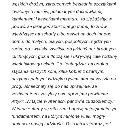
wąskich drożyn, zarzuconych bezładnie szczątkami
zwalonych murów, połamanymi dachówkami,
kamieniami i kawałkami marmuru, to zjeżdżając w
podwórze jakiegoś zburzonego domu, to znów
wjeżdżając na schody albo nawet na dach innego
domu, do małych, białych, pospolitych, nędznych
ruder, do zwaliska zwalisk, do jakichś nor brudnych,
cuchnących, gdzie tłoczą się i ukrywają całe rodziny
wieśniaków greckich. Gdzieniegdzie, na odgłos
stąpania naszych koni, kilka kobiet z czarnymi
oczyma i pełnymi wdzięku rysami atenek wyszło na
próg: uśmiechały się do nas uprzejmie, ze
zdziwieniem i zasyłały nam uprzejme powitanie
Attyki: „Witajcie w Atenach, panowie cudzoziemcy!”
W istocie Ateny są ołtarzem bogów, najpiękniejszym
fundamentem, na którym minione wieki mogły
umieścić posąg ludzkości. Dziś ich krajobraz jest