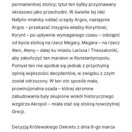
permanentnej stolicy; tytuł ten byłby przyznawany
okresowo jako przechodni. W świetle tej idei
Nafplio miałoby oddać urzędy Argos, następnie
Argos – przekazać insygnia władzy Koryntowi,
Korynt – po upływnie wymaganego czasu – odstąpić
od bycia stolicą na rzecz Megary, Megara – na rzecz
Aten, Ateny – dalej ku miastu Larissa i Thessaloniki,
aby zakończyć ten maraton w Konstantynopolu.
Pomysł ten nie spotkał się jednak z przychylną
opinią większości decydentów, w związku z czym
został odrzucony. W ten oto sposób mała,
prowincjonalna osada – której skromne
zabudowania były skupione wokół historycznego
wzgórza Akropol – miała stać się stolicą nowożytnej
Grecji.
Decyzją Królewskiego Dekretu z dnia 6-go marca