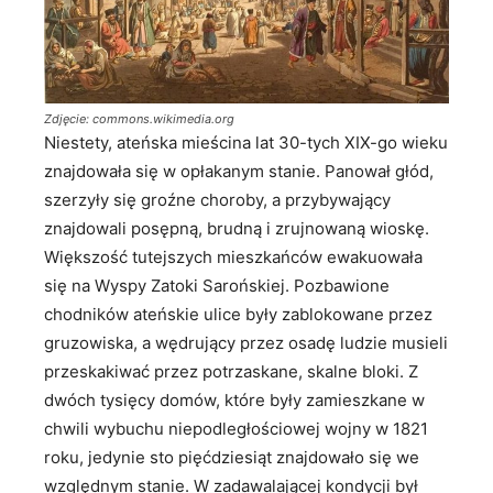
Zdjęcie: commons.wikimedia.org
Niestety, ateńska mieścina lat 30-tych XIX-go wieku
znajdowała się w opłakanym stanie. Panował głód,
szerzyły się groźne choroby, a przybywający
znajdowali posępną, brudną i zrujnowaną wioskę.
Większość tutejszych mieszkańców ewakuowała
się na Wyspy Zatoki Sarońskiej. Pozbawione
chodników ateńskie ulice były zablokowane przez
gruzowiska, a wędrujący przez osadę ludzie musieli
przeskakiwać przez potrzaskane, skalne bloki. Z
dwóch tysięcy domów, które były zamieszkane w
chwili wybuchu niepodległościowej wojny w 1821
roku, jedynie sto pięćdziesiąt znajdowało się we
względnym stanie. W zadawalającej kondycji był