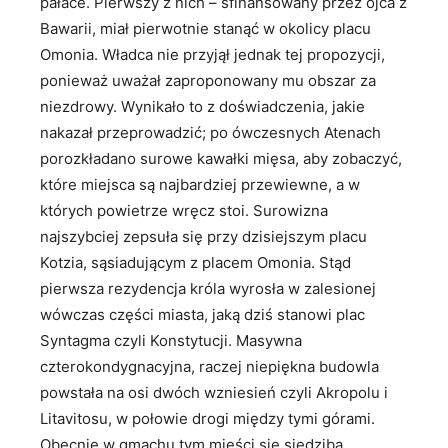
pałace. Pierwszy z nich – sfinansowany przez ojca z
Bawarii, miał pierwotnie stanąć w okolicy placu
Omonia. Władca nie przyjął jednak tej propozycji,
ponieważ uważał zaproponowany mu obszar za
niezdrowy. Wynikało to z doświadczenia, jakie
nakazał przeprowadzić; po ówczesnych Atenach
porozkładano surowe kawałki mięsa, aby zobaczyć,
które miejsca są najbardziej przewiewne, a w
których powietrze wręcz stoi. Surowizna
najszybciej zepsuła się przy dzisiejszym placu
Kotzia, sąsiadującym z placem Omonia. Stąd
pierwsza rezydencja króla wyrosła w zalesionej
wówczas części miasta, jaką dziś stanowi plac
Syntagma czyli Konstytucji. Masywna
czterokondygnacyjna, raczej niepiękna budowla
powstała na osi dwóch wzniesień czyli Akropolu i
Litavitosu, w połowie drogi między tymi górami.
Obecnie w gmachu tym mieści się siedziba