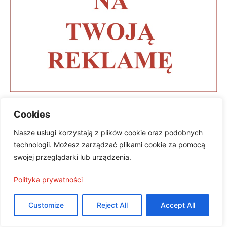
Cookies
NAJNOWSZE
Nasze usługi korzystają z plików cookie oraz podobnych
technologii. Możesz zarządzać plikami cookie za pomocą
Wizyta studyjna młodzieży polonijnej w
swojej przeglądarki lub urządzenia.
Polsce
Marzena Mavridis
-
15 lipca, 2026
Polityka prywatności
Customize
Reject All
Accept All
Dr Maria Wiatrowska: „Moda jest jednym
z najbardziej demokratycznych języków