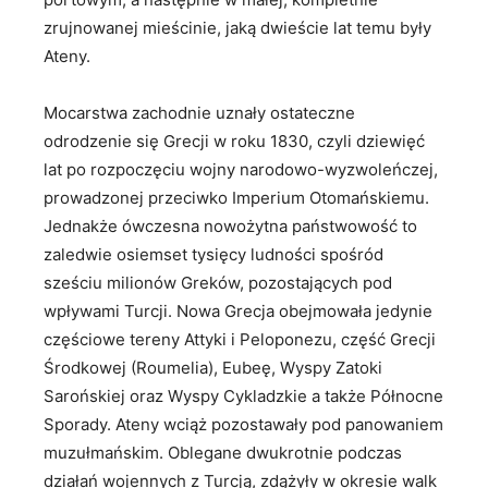
zrujnowanej mieścinie, jaką dwieście lat temu były
Ateny.
Mocarstwa zachodnie uznały ostateczne
odrodzenie się Grecji w roku 1830, czyli dziewięć
lat po rozpoczęciu wojny narodowo-wyzwoleńczej,
prowadzonej przeciwko Imperium Otomańskiemu.
Jednakże ówczesna nowożytna państwowość to
zaledwie osiemset tysięcy ludności spośród
sześciu milionów Greków, pozostających pod
wpływami Turcji. Nowa Grecja obejmowała jedynie
częściowe tereny Attyki i Peloponezu, część Grecji
Środkowej (Roumelia), Eubeę, Wyspy Zatoki
Sarońskiej oraz Wyspy Cykladzkie a także Północne
Sporady. Ateny wciąż pozostawały pod panowaniem
muzułmańskim. Oblegane dwukrotnie podczas
działań wojennych z Turcją, zdążyły w okresie walk