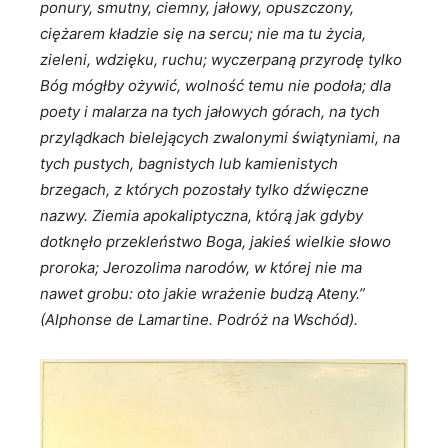
ponury, smutny, ciemny, jałowy, opuszczony,
ciężarem kładzie się na sercu; nie ma tu życia,
zieleni, wdzięku, ruchu; wyczerpaną przyrodę tylko
Bóg mógłby ożywić, wolność temu nie podoła; dla
poety i malarza na tych jałowych górach, na tych
przylądkach bielejących zwalonymi świątyniami, na
tych pustych, bagnistych lub kamienistych
brzegach, z których pozostały tylko dźwięczne
nazwy. Ziemia apokaliptyczna, którą jak gdyby
dotknęło przekleństwo Boga, jakieś wielkie słowo
proroka; Jerozolima narodów, w której nie ma
nawet grobu: oto jakie wrażenie budzą Ateny.”
(Alphonse de Lamartine. Podróż na Wschód).