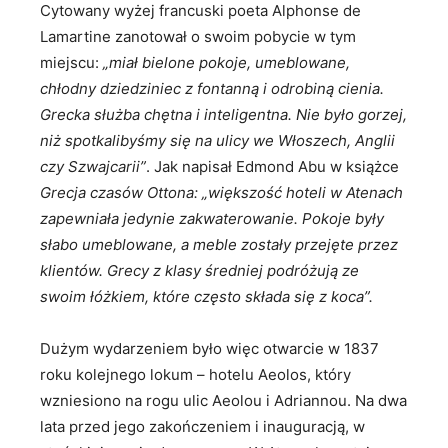
Cytowany wyżej francuski poeta Alphonse de
Lamartine zanotował o swoim pobycie w tym
miejscu:
„miał bielone pokoje, umeblowane,
chłodny dziedziniec z fontanną i odrobiną cienia.
Grecka służba chętna i inteligentna. Nie było gorzej,
niż spotkalibyśmy się na ulicy we Włoszech, Anglii
czy Szwajcarii”
. Jak napisał Edmond Abu w książce
Grecja czasów Ottona: „większość hoteli w Atenach
zapewniała jedynie zakwaterowanie. Pokoje były
słabo umeblowane, a meble zostały przejęte przez
klientów. Grecy z klasy średniej podróżują ze
swoim łóżkiem, które często składa się z koca”.
Dużym wydarzeniem było więc otwarcie w 1837
roku kolejnego lokum – hotelu Aeolos, który
wzniesiono na rogu ulic Aeolou i Adriannou. Na dwa
lata przed jego zakończeniem i inauguracją, w