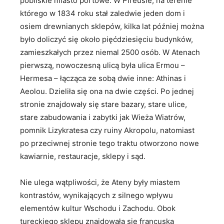
pobliskie miasto portowe. W Pireusie, na terenie
którego w 1834 roku stał zaledwie jeden dom i
osiem drewnianych sklepów, kilka lat później można
było doliczyć się około pięćdziesięciu budynków,
zamieszkałych przez niemal 2500 osób. W Atenach
pierwszą, nowoczesną ulicą była ulica Ermou –
Hermesa – łącząca ze sobą dwie inne: Athinas i
Aeolou. Dzieliła się ona na dwie części. Po jednej
stronie znajdowały się stare bazary, stare ulice,
stare zabudowania i zabytki jak Wieża Wiatrów,
pomnik Lizykratesa czy ruiny Akropolu, natomiast
po przeciwnej stronie tego traktu otworzono nowe
kawiarnie, restauracje, sklepy i sąd.
Nie ulega wątpliwości, że Ateny były miastem
kontrastów, wynikających z silnego wpływu
elementów kultur Wschodu i Zachodu. Obok
tureckiego sklepu znajdowała się francuska