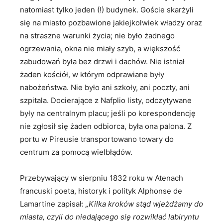
natomiast tylko jeden (!) budynek. Goście skarżyli
się na miasto pozbawione jakiejkolwiek władzy oraz
na straszne warunki życia; nie było żadnego
ogrzewania, okna nie miały szyb, a większość
zabudowań była bez drzwi i dachów. Nie istniał
żaden kościół, w którym odprawiane były
nabożeństwa. Nie było ani szkoły, ani poczty, ani
szpitala. Docierające z Nafplio listy, odczytywane
były na centralnym placu; jeśli po korespondencję
nie zgłosił się żaden odbiorca, była ona palona. Z
portu w Pireusie transportowano towary do
centrum za pomocą wielbłądów.
Przebywający w sierpniu 1832 roku w Atenach
francuski poeta, historyk i polityk Alphonse de
Lamartine zapisał:
„Kilka kroków stąd wjeżdżamy do
miasta, czyli do niedającego się rozwikłać labiryntu