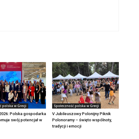
 polska w Grecji
Społeczność polska w Grecji
2026: Polska gospodarka
V Jubileuszowy Polonijny Piknik
muje swój potencjał w
Polonoramy – święto wspólnoty,
tradycji i emocji