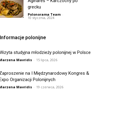
Aginares – Karczochy po
grecku
Polonorama Team
-
10 stycznia, 2024
Informacje polonijne
Wizyta studyjna młodzieży polonijnej w Polsce
Marzena Mavridis
-
15 lipca, 2026
Zaproszenie na I Międzynarodowy Kongres &
Expo Organizacji Polonijnych
Marzena Mavridis
-
19 czerwca, 2026