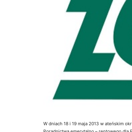
W dniach 18 i 19 maja 2013 w ateńskim ok
Poradnictwa emerytalno – rentowego dla P