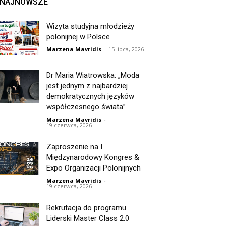
NAJNOWSZE
Wizyta studyjna młodzieży
polonijnej w Polsce
Marzena Mavridis
-
15 lipca, 2026
Dr Maria Wiatrowska: „Moda
jest jednym z najbardziej
demokratycznych języków
współczesnego świata”
Marzena Mavridis
-
19 czerwca, 2026
Zaproszenie na I
Międzynarodowy Kongres &
Expo Organizacji Polonijnych
Marzena Mavridis
-
19 czerwca, 2026
Rekrutacja do programu
Liderski Master Class 2.0