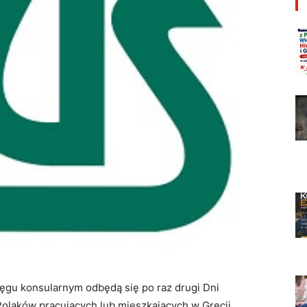
ręgu konsularnym odbędą się po raz drugi Dni
olaków pracujących lub mieszkających w Grecji.