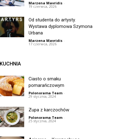
Marzena Mavridis
-
19 czerwca, 2026
Od studenta do artysty.
Wystawa dyplomowa Szymona
Urbana
Marzena Mavridis
-
17 czerwca, 2026
KUCHNIA
Ciasto o smaku
pomarańczowym
Polonorama Team
-
29 stycznia, 2024
Zupa z karczochów
Polonorama Team
-
25 stycznia, 2024