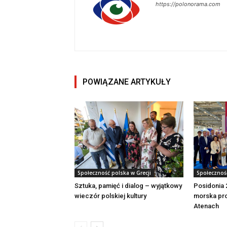
https://polonorama.com
POWIĄZANE ARTYKUŁY
Społeczność polska w Grecji
Społeczność
Sztuka, pamięć i dialog – wyjątkowy
Posidonia 
wieczór polskiej kultury
morska pro
Atenach