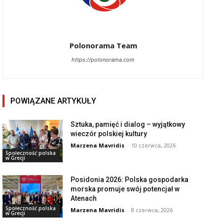
Polonorama Team
https://polonorama.com
POWIĄZANE ARTYKUŁY
Sztuka, pamięć i dialog – wyjątkowy
wieczór polskiej kultury
Marzena Mavridis
-
10 czerwca, 2026
Społeczność polska
w Grecji
Posidonia 2026: Polska gospodarka
morska promuje swój potencjał w
Atenach
Społeczność polska
Marzena Mavridis
-
8 czerwca, 2026
w Grecji