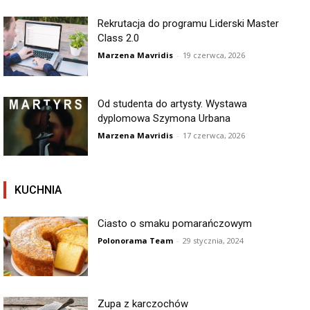
Rekrutacja do programu Liderski Master
Class 2.0
Marzena Mavridis
-
19 czerwca, 2026
Od studenta do artysty. Wystawa
dyplomowa Szymona Urbana
Marzena Mavridis
-
17 czerwca, 2026
KUCHNIA
Ciasto o smaku pomarańczowym
Polonorama Team
-
29 stycznia, 2024
Zupa z karczochów