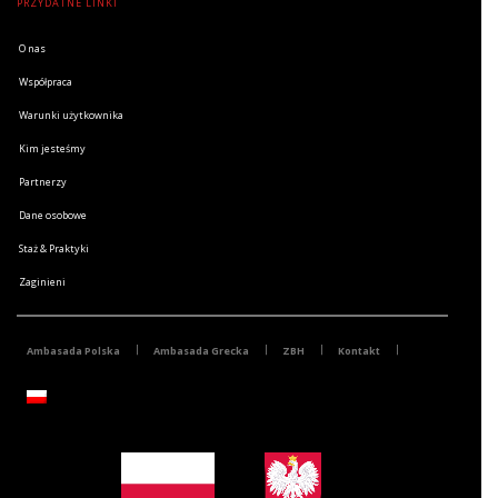
PRZYDATNE LINKI
O nas
Współpraca
Warunki użytkownika
Kim jesteśmy
Partnerzy
Dane osobowe
Staż & Praktyki
Zaginieni
Ambasada Polska
Ambasada Grecka
ZBH
Kontakt