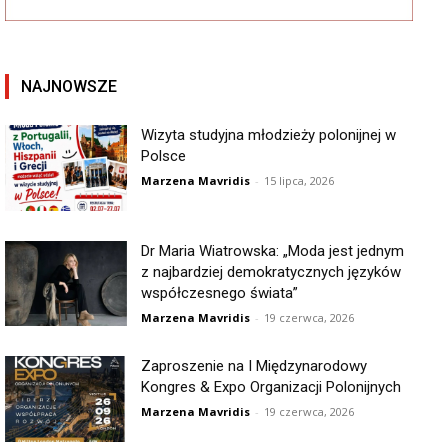
NAJNOWSZE
Wizyta studyjna młodzieży polonijnej w
Polsce
Marzena Mavridis
-
15 lipca, 2026
Dr Maria Wiatrowska: „Moda jest jednym
z najbardziej demokratycznych języków
współczesnego świata”
Marzena Mavridis
-
19 czerwca, 2026
Zaproszenie na I Międzynarodowy
Kongres & Expo Organizacji Polonijnych
Marzena Mavridis
-
19 czerwca, 2026