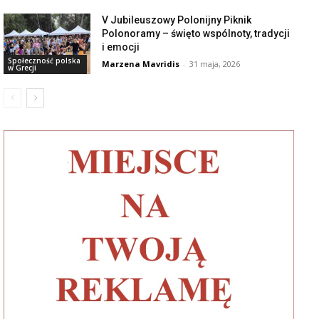
V Jubileuszowy Polonijny Piknik
Polonoramy – święto wspólnoty, tradycji
i emocji
Społeczność polska
Marzena Mavridis
-
31 maja, 2026
w Grecji