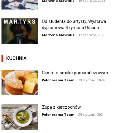
Marzena Mavridis
-
19 czerwca, 2026
Od studenta do artysty. Wystawa
dyplomowa Szymona Urbana
Marzena Mavridis
-
17 czerwca, 2026
KUCHNIA
Ciasto o smaku pomarańczowym
Polonorama Team
-
29 stycznia, 2024
Zupa z karczochów
Polonorama Team
-
25 stycznia, 2024