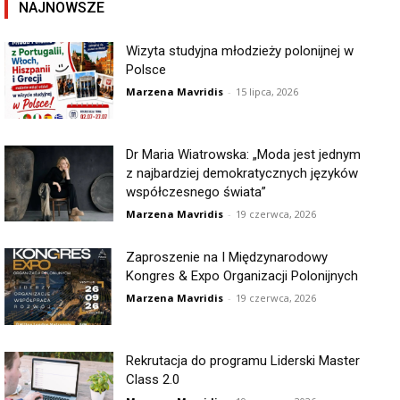
NAJNOWSZE
Wizyta studyjna młodzieży polonijnej w
Polsce
Marzena Mavridis
-
15 lipca, 2026
Dr Maria Wiatrowska: „Moda jest jednym
z najbardziej demokratycznych języków
współczesnego świata”
Marzena Mavridis
-
19 czerwca, 2026
Zaproszenie na I Międzynarodowy
Kongres & Expo Organizacji Polonijnych
Marzena Mavridis
-
19 czerwca, 2026
Rekrutacja do programu Liderski Master
Class 2.0