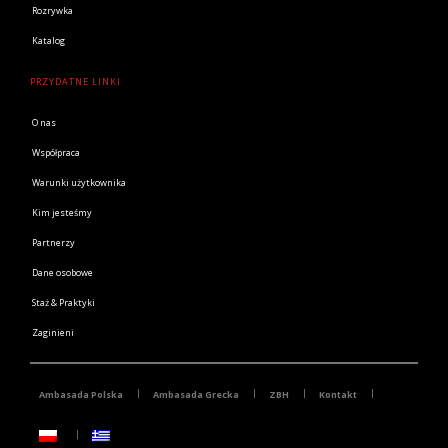
Rozrywka
Katalog
PRZYDATNE LINKI
O nas
Współpraca
Warunki użytkownika
Kim jesteśmy
Partnerzy
Dane osobowe
Staż & Praktyki
Zaginieni
Ambasada Polska
Ambasada Grecka
ZBH
Kontakt