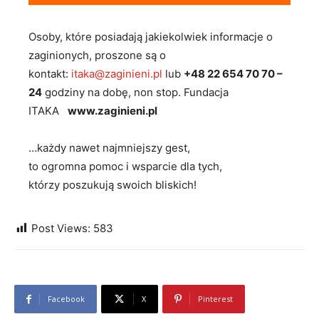
Osoby, które posiadają jakiekolwiek informacje o
zaginionych, proszone są o
kontakt:
itaka@zaginieni.pl
lub
+48 22 654 70 70 –
24
godziny na dobę, non stop. Fundacja
ITAKA
www.zaginieni.pl
…każdy nawet najmniejszy gest,
to ogromna pomoc i wsparcie dla tych,
którzy poszukują swoich bliskich!
Post Views:
583
Facebook
X
Pinterest