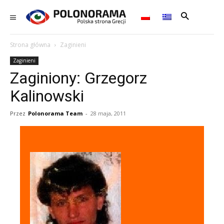
Strona główna
Zaginieni
Zaginieni
Zaginiony: Grzegorz
Kalinowski
Przez
Polonorama Team
-
28 maja, 2011