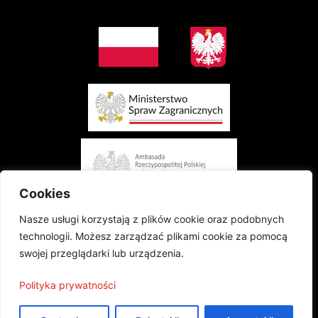
Cookies
Nasze usługi korzystają z plików cookie oraz podobnych
technologii. Możesz zarządzać plikami cookie za pomocą
swojej przeglądarki lub urządzenia.
Projekt finansowany przez Ministerstwo Spraw Zagranicznych Rzeczypospolitej
Polityka prywatności
Polskiej w konkursie „Polonia i Polacy za Granicą 2024 - Regranting”
Publikacja wyraża jedynie poglądy autorów i nie może być utożsamiana z
oficjalnym stanowiskiem Ministerstwa Spraw Zagranicznych