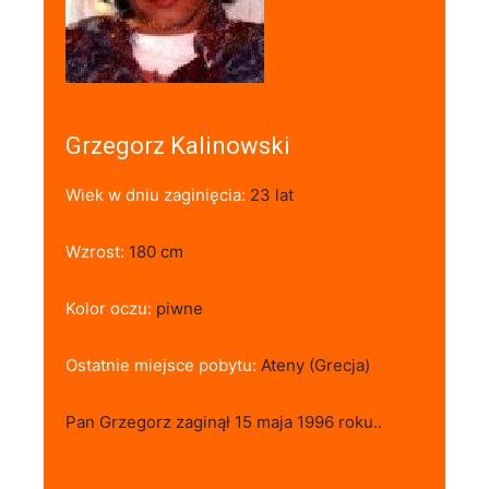
Grzegorz Kalinowski
Wiek w dniu zaginięcia:
23 lat
Wzrost:
180 cm
Kolor oczu:
piwne
Ostatnie miejsce pobytu:
Ateny (Grecja)
Pan Grzegorz zaginął 15 maja 1996 roku..