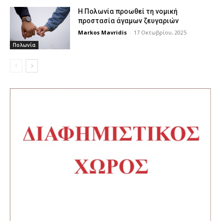
Η Πολωνία προωθεί τη νομική
προστασία άγαμων ζευγαριών
Markos Mavridis
-
17 Οκτωβρίου, 2025
Πολωνία