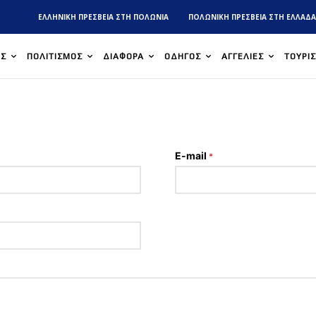
ΕΛΛΗΝΙΚΉ ΠΡΕΣΒΕΊΑ ΣΤΗ ΠΟΛΩΝΊΑ
ΠΟΛΩΝΙΚΉ ΠΡΕΣΒΕΊΑ ΣΤΗ ΕΛΛΆΔ
ΙΣ
ΠΟΛΙΤΙΣΜΌΣ
ΔΙΆΦΟΡΑ
ΟΔΗΓΌΣ
ΑΓΓΕΛΊΕΣ
ΤΟΥΡΙ
E-mail
*