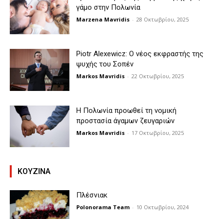
γάμο στην Πολωνία
Marzena Mavridis
-
28 Οκτωβρίου, 2025
Piotr Alexewicz: Ο νέος εκφραστής της
ψυχής του Σοπέν
Markos Mavridis
-
22 Οκτωβρίου, 2025
Η Πολωνία προωθεί τη νομική
προστασία άγαμων ζευγαριών
Markos Mavridis
-
17 Οκτωβρίου, 2025
KOYZINA
Πλέσνιακ
Polonorama Team
-
10 Οκτωβρίου, 2024