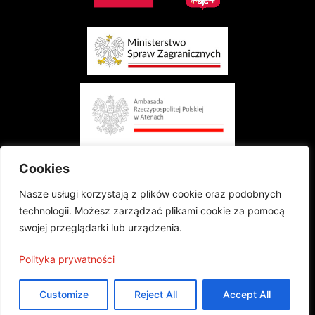
Cookies
Nasze usługi korzystają z plików cookie oraz podobnych
technologii. Możesz zarządzać plikami cookie za pomocą
swojej przeglądarki lub urządzenia.
Το έργο χρηματοδοτείται από το Υπουργείο Εξωτερικών της Πολωνικής
Δημοκρατίας στο πλαίσιο του διαγωνισμού «Πολωνική Διασπορά και Πολωνοί
στο Εξωτερικό 2024 - Regranting»
Τα δημοσιεύματα εκφράζουν μόνο τις απόψεις των συγγραφέων και δεν μπορούν
Polityka prywatności
να ταυτιστούν με την επίσημη θέση του Υπουργείου Εξωτερικών
Το πρότζεκτ συγχρηματοδοτείται από την Πρεσβεία της Πολωνικής Δημοκρατίας
στην Αθήνα
Customize
Reject All
Accept All
©2024 Με την επιφύλαξη παντός δικαιώματος |
Πολιτική