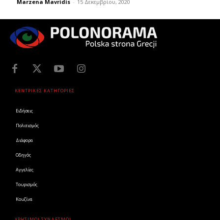
Marzena Mavridis
-
15 Δεκεμβρίου, 2020
ΚΕΝΤΡΙΚΕΣ ΚΑΤΗΓΟΡΙΕΣ
Ειδήσεις
Πολιτισμός
Διάφορα
Οδηγός
Αγγελίες
Τουρισμός
Κουζίνα
ΧΡΗΣΙΜΟΙ ΣΥΝΔΕΣΜΟΙ