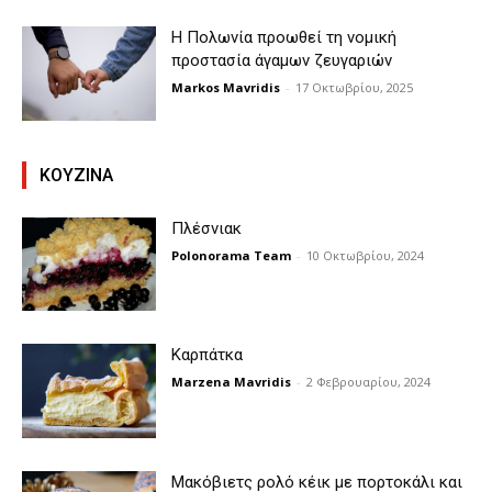
Η Πολωνία προωθεί τη νομική
προστασία άγαμων ζευγαριών
Markos Mavridis
-
17 Οκτωβρίου, 2025
KOYZINA
Πλέσνιακ
Polonorama Team
-
10 Οκτωβρίου, 2024
Καρπάτκα
Marzena Mavridis
-
2 Φεβρουαρίου, 2024
Μακόβιετς ρολό κέικ με πορτοκάλι και