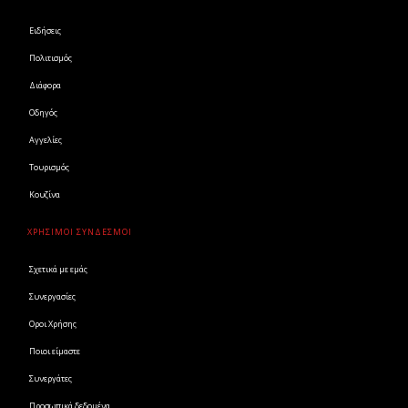
Ειδήσεις
Πολιτισμός
Διάφορα
Οδηγός
Αγγελίες
Τουρισμός
Κουζίνα
ΧΡΗΣΙΜΟΙ ΣΥΝΔΕΣΜΟΙ
Σχετικά με εμάς
Συνεργασίες
Οροι Χρήσης
Ποιοι είμαστε
Συνεργάτες
Προσωπικά δεδομένα