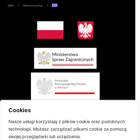
ZBH
Επικοινωνία
Cookies
Nasze usługi korzystają z plików cookie oraz podobnych
technologii. Możesz zarządzać plikami cookie za pomocą
swojej przeglądarki lub urządzenia.
Το έργο χρηματοδοτείται από το Υπουργείο Εξωτερικών της Πολωνικής