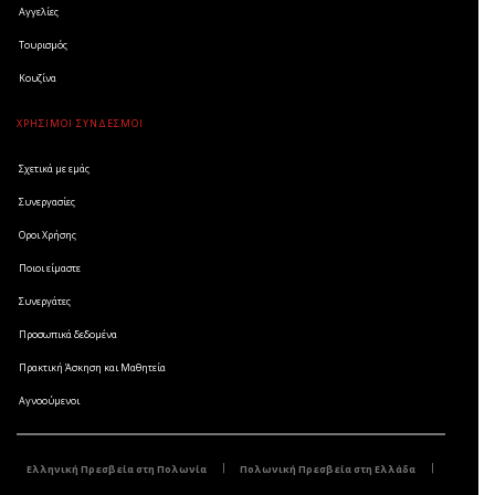
Αγγελίες
Τουρισμός
Κουζίνα
ΧΡΗΣΙΜΟΙ ΣΥΝΔΕΣΜΟΙ
Σχετικά με εμάς
Συνεργασίες
Οροι Χρήσης
Ποιοι είμαστε
Συνεργάτες
Προσωπικά δεδομένα
Πρακτική Άσκηση και Μαθητεία
Αγνοούμενοι
Ελληνική Πρεσβεία στη Πολωνία
Πολωνική Πρεσβεία στη Ελλάδα