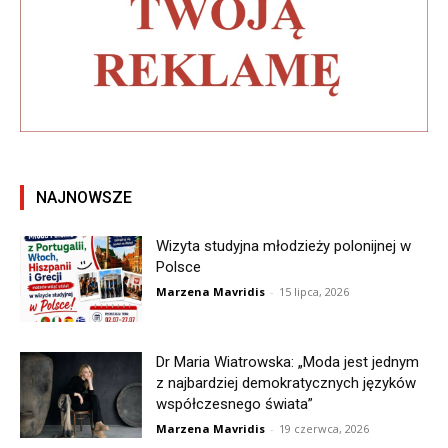
NAJNOWSZE
Wizyta studyjna młodzieży polonijnej w
Polsce
Marzena Mavridis
-
15 lipca, 2026
Dr Maria Wiatrowska: „Moda jest jednym
z najbardziej demokratycznych języków
współczesnego świata”
Marzena Mavridis
-
19 czerwca, 2026