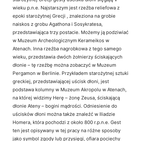
wieku p.n.e. Najstarszym jest rzeźba reliefowa z
epoki starożytnej Grecji , znaleziona na grobie
naiskos z grobu Agathona i Sosykratesa,
przedstawiająca trzy postacie. Możemy ją podziwiać
w Muzeum Archeologicznym Kerameikos w
Atenach. Inna rzeźba nagrobkowa z tego samego
wieku, przedstawia dwóch żołnierzy ściskających
dłonie – tę rzeźbę można zobaczyć w Muzeum
Pergamon w Berlinie. Przykładem starożytnej sztuki
greckiej, przedstawiającej uścisk dłoni, jest
podstawa kolumny w Muzeum Akropolu w Atenach,
na której widzimy Herę – żonę Zeusa, ściskającą
dłonie Ateny – bogini mądrości. Odniesienie do
uścisków dłoni można także znaleźć w Iliadzie
Homera, która pochodzi z około 800 r.p.n.e. Gest
ten jest opisywany w tej pracy na różne sposoby
jako symbol zgody lub przysięgi, ofiara pociechy