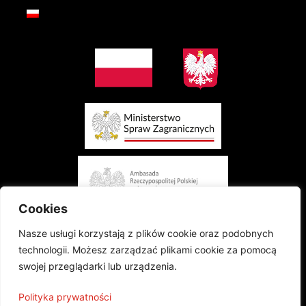
Cookies
Nasze usługi korzystają z plików cookie oraz podobnych
technologii. Możesz zarządzać plikami cookie za pomocą
swojej przeglądarki lub urządzenia.
Projekt finansowany przez Ministerstwo Spraw Zagranicznych Rzeczypospolitej
Polityka prywatności
Polskiej w konkursie „Polonia i Polacy za Granicą 2024 - Regranting”