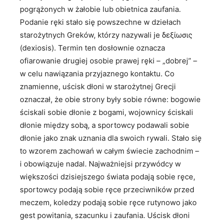
pogrążonych w żałobie lub obietnica zaufania.
Podanie ręki stało się powszechne w dziełach
starożytnych Greków, którzy nazywali je δεξίωσις
(dexiosis). Termin ten dosłownie oznacza
ofiarowanie drugiej osobie prawej ręki – „dobrej” –
w celu nawiązania przyjaznego kontaktu. Co
znamienne, uścisk dłoni w starożytnej Grecji
oznaczał, że obie strony były sobie równe: bogowie
ściskali sobie dłonie z bogami, wojownicy ściskali
dłonie między sobą, a sportowcy podawali sobie
dłonie jako znak uznania dla swoich rywali. Stało się
to wzorem zachowań w całym świecie zachodnim –
i obowiązuje nadal. Najważniejsi przywódcy w
większości dzisiejszego świata podają sobie ręce,
sportowcy podają sobie ręce przeciwników przed
meczem, koledzy podają sobie ręce rutynowo jako
gest powitania, szacunku i zaufania. Uścisk dłoni