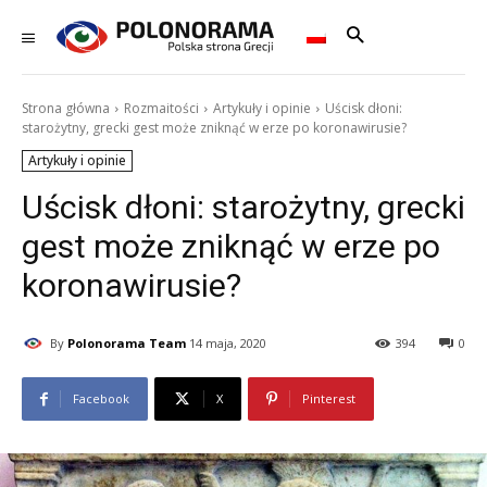
Strona główna
Rozmaitości
Artykuły i opinie
Uścisk dłoni:
starożytny, grecki gest może zniknąć w erze po koronawirusie?
Artykuły i opinie
Uścisk dłoni: starożytny, grecki
gest może zniknąć w erze po
koronawirusie?
By
Polonorama Team
14 maja, 2020
394
0
Facebook
X
Pinterest