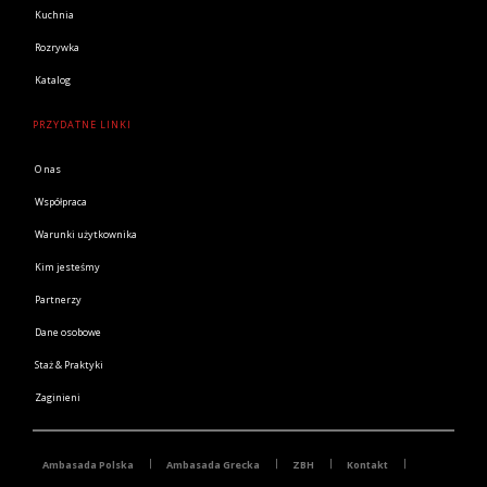
Kuchnia
Rozrywka
Katalog
PRZYDATNE LINKI
O nas
Współpraca
Warunki użytkownika
Kim jesteśmy
Partnerzy
Dane osobowe
Staż & Praktyki
Zaginieni
Ambasada Polska
Ambasada Grecka
ZBH
Kontakt