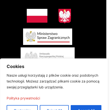
Cookies
Nasze usługi korzystają z plików cookie oraz podobnych
technologii. Możesz zarządzać plikami cookie za pomocą
swojej przeglądarki lub urządzenia.
Projekt finansowany przez Ministerstwo Spraw Zagranicznych Rzeczypospolitej
Polityka prywatności
Polskiej w konkursie „Polonia i Polacy za Granicą 2024 - Regranting”
Publikacja wyraża jedynie poglądy autorów i nie może być utożsamiana z
oficjalnym stanowiskiem Ministerstwa Spraw Zagranicznych