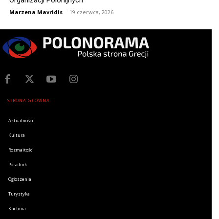
Organizacji Polonijnych
Marzena Mavridis
-
19 czerwca, 2026
STRONA GŁÓWNA
Aktualności
Kultura
Rozmaitości
Poradnik
Ogłoszenia
Turystyka
Kuchnia