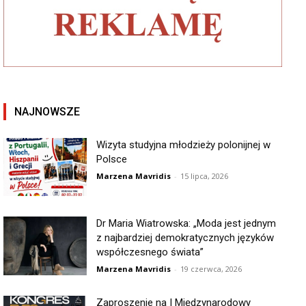
NAJNOWSZE
Wizyta studyjna młodzieży polonijnej w
Polsce
Marzena Mavridis
-
15 lipca, 2026
Dr Maria Wiatrowska: „Moda jest jednym
z najbardziej demokratycznych języków
współczesnego świata”
Marzena Mavridis
-
19 czerwca, 2026
Zaproszenie na I Międzynarodowy