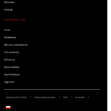
Rozrywka
Katalog
PRZYDATNE LINKI
O nas
Współpraca
Warunki użytkownika
Kim jesteśmy
Partnerzy
Dane osobowe
Staż & Praktyki
Zaginieni
Ambasada Polska
Ambasada Grecka
ZBH
Kontakt