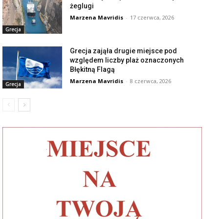
żeglugi
Marzena Mavridis
-
17 czerwca, 2026
Grecja
Grecja zająła drugie miejsce pod
względem liczby plaż oznaczonych
Błękitną Flagą
Marzena Mavridis
-
8 czerwca, 2026
Grecja