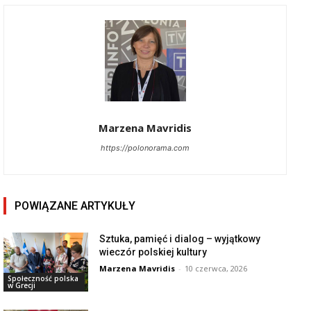
Marzena Mavridis
https://polonorama.com
POWIĄZANE ARTYKUŁY
Sztuka, pamięć i dialog – wyjątkowy
wieczór polskiej kultury
Marzena Mavridis
-
10 czerwca, 2026
Społeczność polska
w Grecji