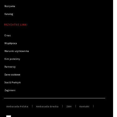
Rozrywka
Katalog
PRZYDATNE LINKI
O nas
Współpraca
Warunki użytkownika
Kim jesteśmy
Partnerzy
Dane osobowe
Staż & Praktyki
Zaginieni
Ambasada Polska
Ambasada Grecka
ZBH
Kontakt