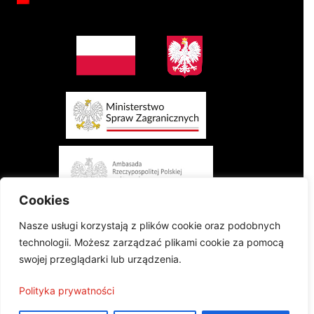
Cookies
Nasze usługi korzystają z plików cookie oraz podobnych
technologii. Możesz zarządzać plikami cookie za pomocą
swojej przeglądarki lub urządzenia.
Projekt finansowany przez Ministerstwo Spraw Zagranicznych Rzeczypospolitej
Polityka prywatności
Polskiej w konkursie „Polonia i Polacy za Granicą 2024 - Regranting”
Publikacja wyraża jedynie poglądy autorów i nie może być utożsamiana z