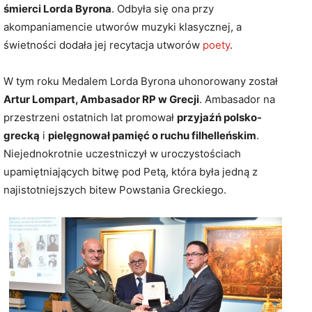
śmierci Lorda Byrona
. Odbyła się ona przy
akompaniamencie utworów muzyki klasycznej, a
świetności dodała jej recytacja utworów
poety
.
W tym roku Medalem Lorda Byrona uhonorowany został
Artur Lompart, Ambasador RP w Grecji
. Ambasador na
przestrzeni ostatnich lat promował
przyjaźń polsko-
grecką
i
pielęgnował pamięć o ruchu filhelleńskim
.
Niejednokrotnie uczestniczył w uroczystościach
upamiętniających bitwę pod Petą, która była jedną z
najistotniejszych bitew Powstania Greckiego.