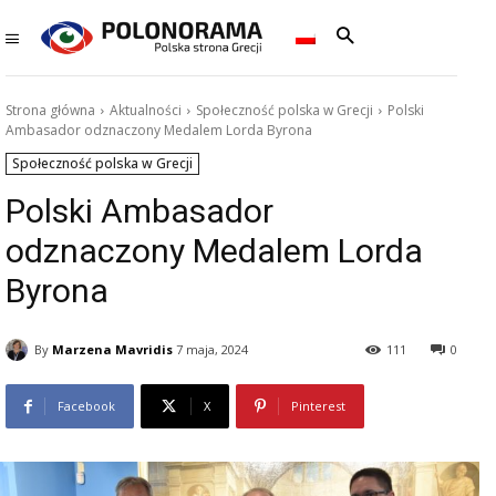
Strona główna
Aktualności
Społeczność polska w Grecji
Polski
Ambasador odznaczony Medalem Lorda Byrona
Społeczność polska w Grecji
Polski Ambasador
odznaczony Medalem Lorda
Byrona
By
Marzena Mavridis
7 maja, 2024
111
0
Facebook
X
Pinterest