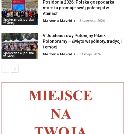
Posidonia 2026: Polska gospodarka
morska promuje swój potencjał w
Atenach
Społeczność polska
Marzena Mavridis
-
8 czerwca, 2026
w Grecji
V Jubileuszowy Polonijny Piknik
Polonoramy – święto wspólnoty, tradycji
i emocji
Społeczność polska
Marzena Mavridis
-
31 maja, 2026
w Grecji