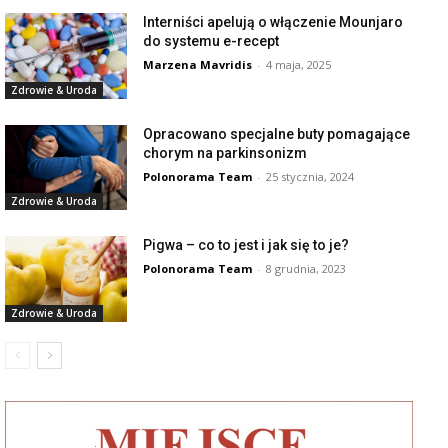
Interniści apelują o włączenie Mounjaro
do systemu e-recept
Marzena Mavridis
-
4 maja, 2025
Zdrowie & Uroda
Opracowano specjalne buty pomagające
chorym na parkinsonizm
Polonorama Team
-
25 stycznia, 2024
Zdrowie & Uroda
Pigwa – co to jest i jak się to je?
Polonorama Team
-
8 grudnia, 2023
Zdrowie & Uroda