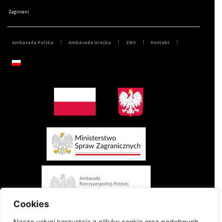
Zaginieni
Ambasada Polska
Ambasada Grecka
ZBH
Kontakt
Cookies
Nasze usługi korzystają z plików cookie oraz podobnych