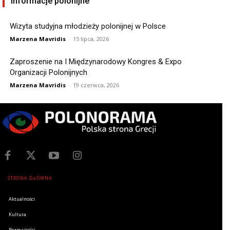
Informacje polonijne
Wizyta studyjna młodzieży polonijnej w Polsce
Marzena Mavridis
-
15 lipca, 2026
Zaproszenie na I Międzynarodowy Kongres & Expo
Organizacji Polonijnych
Marzena Mavridis
-
19 czerwca, 2026
STRONA GŁÓWNA
Aktualności
Kultura
Rozmaitości