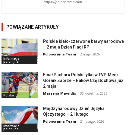
https://polonorama.com
POWIĄZANE ARTYKUŁY
Polskie biało-czerwone barwy narodowe
– 2 maja Dzień Flagi RP
Polonorama Team
-
2 maja, 2026
Informacje
polonijne
Finał Pucharu Polski tylko w TVP. Mecz
Górnik Zabrze – Raków Częstochowa już
2 maja
Marzena Mavridis
-
30 kwietnia, 2026
Polska
Międzynarodowy Dzień Języka
Ojczystego – 21 lutego
Polonorama Team
-
21 lutego, 2026
Informacje
polonijne