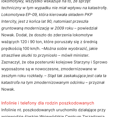
lokomotywy, wszystko wskazuje na to, że sprzęt
techniczny w tym wypadku nie miał wpływu na katastrofę.
Lokomotywa EP-09, która kierowała składem PKP
Intercity, jest z końca lat 90, natomiast przeszła
gruntowaną modernizację w 2009 roku
– powiedział
Nowak. Dodał, że doszło do zderzenia lokomotyw
ważących 120 i 90 ton, które poruszały się z średnią
prędkością 100 km/h. –
Można sobie wyobrazić, jakie
straszliwe skutki to przyniosło
– mówił minister.
Zaznaczył, że oba posterunki kolejowe Starzyny i Sprowo
wyposażone są w nowoczesne, zmodernizowane w
zeszłym roku rozkłady. –
Stąd tak zaskakująca jest cała ta
katastrofa na tym zmodernizowanym odcinku
– przyznał
Nowak.
Infolinie i telefony dla rodzin poszkodowanych
Infolinie nt. poszkodowanych uruchomiło działające przy
wojewodzie śląskim Wojewódzkie Centrum Zarządzania