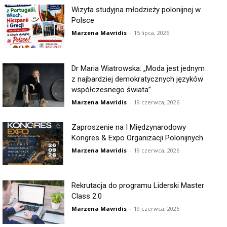
Wizyta studyjna młodzieży polonijnej w
Polsce
Marzena Mavridis
-
15 lipca, 2026
Dr Maria Wiatrowska: „Moda jest jednym
z najbardziej demokratycznych języków
współczesnego świata”
Marzena Mavridis
-
19 czerwca, 2026
Zaproszenie na I Międzynarodowy
Kongres & Expo Organizacji Polonijnych
Marzena Mavridis
-
19 czerwca, 2026
Rekrutacja do programu Liderski Master
Class 2.0
Marzena Mavridis
-
19 czerwca, 2026