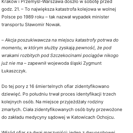
Kraków i Przemyśl-Warszawa doszło w sobotę przed
godz. 21. – To największa katastrofa kolejowa w wolnej
Polsce po 1989 roku – tak nazwał wypadek minister
transportu Sławomir Nowak.
–
Akcja poszukiwawcza na miejscu katastrofy potrwa do
momentu, w którym służby zyskają pewność, że pod
wrakami rozbitych pod Szczekocinami pociągów nikogo
już nie ma
– zapewnił wojewoda śląski Zygmunt
Łukaszczyk.
Do tej pory z 16 śmiertelnych ofiar zidentyfikowano
dziewięć. Po południu trwał proces identyfikacji trzech
kolejnych osób. Na miejsce przyjeżdżały rodziny
zmarłych. Ciała zidentyfikowanych osób były przewożone
do zakładu medycyny sądowej w Katowicach Ochojcu.
Wśród ofiar są dwaj maszyniści: jeden z dwuosobowej