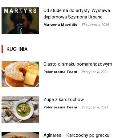
Od studenta do artysty. Wystawa
dyplomowa Szymona Urbana
Marzena Mavridis
-
17 czerwca, 2026
KUCHNIA
Ciasto o smaku pomarańczowym
Polonorama Team
-
29 stycznia, 2024
Zupa z karczochów
Polonorama Team
-
25 stycznia, 2024
Aginares – Karczochy po grecku