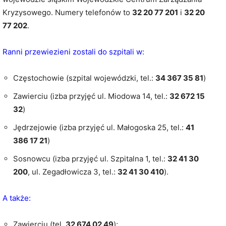
Kryzysowego. Numery telefonów to
32 20 77 201
i
32 20
77 202
.
Ranni przewiezieni zostali do szpitali w:
Częstochowie (szpital wojewódzki, tel.:
34 367 35 81
)
Zawierciu (izba przyjęć ul. Miodowa 14, tel.:
32 672 15
32
)
Jędrzejowie (izba przyjęć ul. Małogoska 25, tel.:
41
386 17 21
)
Sosnowcu (izba przyjęć ul. Szpitalna 1, tel.:
32 41 30
200
, ul. Zegadłowicza 3, tel.:
32 41 30 410
).
A także:
Zawierciu (tel.
32 674 02 49
);