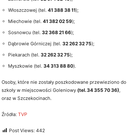
Włoszczowej (tel.
41 388 38 11
);
Miechowie (tel.
41 382 02 59
);
Sosnowcu (tel.
32 368 21 66
);
Dąbrowie Górniczej (tel.
32 262 32 75
);
Piekarach (tel.
32 262 32 75
);
Myszkowie (tel.
34 313 88 80
).
Osoby, które nie zostały poszkodowane przewieziono do
szkoły w miejscowości Goleniowy
(tel. 34 355 70 36)
,
oraz w Szczekocinach.
Źródła:
TVP
Post Views:
442