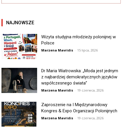
NAJNOWSZE
Wizyta studyjna młodzieży polonijnej w
Polsce
Marzena Mavridis
-
15 lipca, 2026
Dr Maria Wiatrowska: „Moda jest jednym
z najbardziej demokratycznych języków
współczesnego świata”
Marzena Mavridis
-
19 czerwca, 2026
Zaproszenie na I Międzynarodowy
Kongres & Expo Organizacji Polonijnych
Marzena Mavridis
-
19 czerwca, 2026