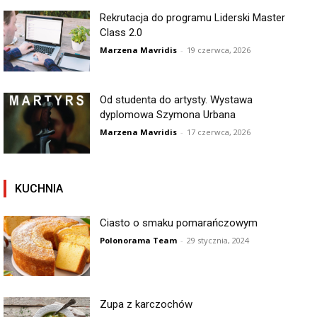
Rekrutacja do programu Liderski Master
Class 2.0
Marzena Mavridis
-
19 czerwca, 2026
Od studenta do artysty. Wystawa
dyplomowa Szymona Urbana
Marzena Mavridis
-
17 czerwca, 2026
KUCHNIA
Ciasto o smaku pomarańczowym
Polonorama Team
-
29 stycznia, 2024
Zupa z karczochów