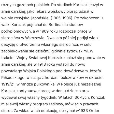
różnych gazetach polskich. Po studiach Korczak służył w
armii carskiej, jako lekarz wojskowy biorąc udział w
wojnie rosyjsko-japońskiej (1905-1906). Po zakończeniu
walk, Korczak pojechał do Berlina dla studiów
podyplomowych, a w 1909 roku rozpoczął pracę w
sierocińcu w Warszawie. Dwa lata później podjął wielki
decyzję o utworzeniu własnego sierocińca, w celu
zaopiekowania sie dziećmi, głównie żydowskimi. W
trakcie I Wojny Światowej Korczak znalazł się ponownie w
armii carskiej, ale w 1918 roku wstąpił do nowo
powstałego Wojska Polskiego pod dowództwem Józefa
Piłsudskiego, walcząc z hordami bolszewików w okresie
1919/21, w randze pułkownika. W Polsce już niezależnej
Korczak kontynuował pracę w domu dziecka oraz
wydawał swój własny tygodnik. W latach 30-tych, Korczak
miał swój własny program radiowy, mówiąc o prawach
sierot. Za wkład w ich edukację, otrzymał w1933 Order