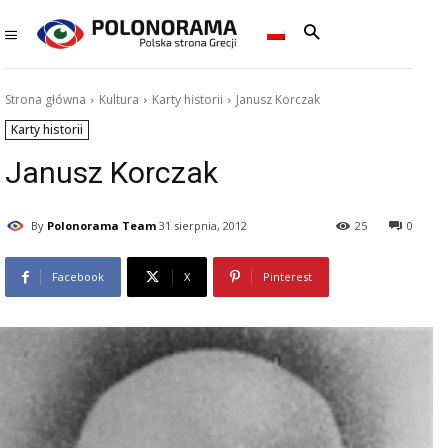
Strona główna
Kultura
Karty historii
Janusz Korczak
Karty historii
Janusz Korczak
By
Polonorama Team
31 sierpnia, 2012
25
0
Facebook
X
Pinterest