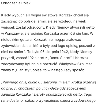
Odrodzenia Polski.
Kiedy wybuchła II wojna światowa, Korczak chciał się
zaciągnąć do polskiej armii, ale ze względu na wiek
wniosek został odrzucony. Kiedy Niemcy utworzyli getto
w Warszawie, sierociniec Korczaka przeniósł się tam. W
nieludzkim gettcie, Korczak nie mogąc uratować
żydowskich dzieci, które były pod jego opieką, poszedł z
nimi na śmierć. To było 05 sierpnia 1942, kiedy Niemcy
przyszli, zabrać 192 sierot z „Domu Sierot”, i Korczak
zdecydowany był ich nie porzucić. Władysław Szpilman,
znany z „Pianisty”, opisał to w następujący sposób:
„Pewnego dnia, około 05 sierpnia, miałem krótką przerwę
od pracy i chodziłem po ulicy Geza gdy zobaczyłem
Janusza Korczaka i sieroty opuszczających getto. Tego
rana dostano rozkaz o wywiezieniu dzieci z żydowskiego