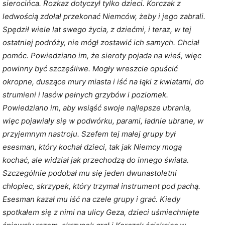
sierocińca. Rozkaz dotyczył tylko dzieci. Korczak z
ledwością zdołał przekonać Niemców, żeby i jego zabrali.
Spędził wiele lat swego życia, z dziećmi, i teraz, w tej
ostatniej podróży, nie mógł zostawić ich samych. Chciał
pomóc. Powiedziano im, że sieroty pojada na wieś, więc
powinny być szczęśliwe. Mogły wreszcie opuścić
okropne, duszące mury miasta i iść na łąki z kwiatami, do
strumieni i lasów pełnych grzybów i poziomek.
Powiedziano im, aby wsiąść swoje najlepsze ubrania,
więc pojawiały się w podwórku, parami, ładnie ubrane, w
przyjemnym nastroju. Szefem tej małej grupy był
esesman, który kochał dzieci, tak jak Niemcy mogą
kochać, ale widział jak przechodzą do innego świata.
Szczególnie podobał mu się jeden dwunastoletni
chłopiec, skrzypek, który trzymał instrument pod pachą.
Esesman kazał mu iść na czele grupy i grać. Kiedy
spotkałem się z nimi na ulicy Geza, dzieci uśmiechnięte