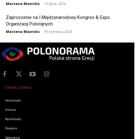
Marzena Mavridis
-
15 lipca, 2026
Zaproszenie na I Międzynarodowy Kongres & Expo
Organizacji Polonijnych
Marzena Mavridis
-
19 czerwca, 2026
STRONA GŁÓWNA
Aktualności
Kultura
Rozmaitości
Poradnik
Ogłoszenia