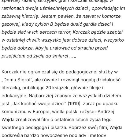
śpiewały razem, skrzypek grał i Korczak ściskając w
ramionach dwoje uśmiechniętych dzieci , opowiadając im
zabawną historię. Jestem pewien, że nawet w komorze
gazowej, kiedy cyklon B będzie dusić gardła dzieci i
będzie siać w ich sercach terror, Korczak będzie szeptał
w ostatniej chwili: wszystko jest dobrze dzieci, wszystko
będzie dobrze. Aby je uratować od strachu przed
przejściem od życia do śmierci … „
Korczak nie ograniczał się do pedagogicznej służby w
„Domu Sierot”, ale również rozwinął bogatą działalność
literacką, publikując 20 książek, głównie fikcje i
edukacyjne. Najbardziej znanym ze wszystkich dziełem
jest „Jak kochać swoje dzieci” (1919). Zaraz po upadku
komunizmu w Europie, wielki polski reżyser Andrzej
Wajda zrealizował film o ostatnich latach życia tego
świetnego pedagoga i pisarza. Poprzez swój film, Wajda
podkreśla bardzo nowoczesne poglądy i metody