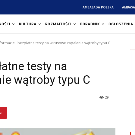
AMBASADA POLSKA
AMBASA
NOŚCI
KULTURA
ROZMAITOŚCI
PORADNIK
OGŁOSZENIA
formacje i bezpłatne testy na wirusowe zapalenie wątroby typu C
łatne testy na
ie wątroby typu C
29
st