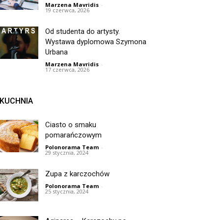
Marzena Mavridis
-
19 czerwca, 2026
Od studenta do artysty.
Wystawa dyplomowa Szymona
Urbana
Marzena Mavridis
-
17 czerwca, 2026
KUCHNIA
Ciasto o smaku
pomarańczowym
Polonorama Team
-
29 stycznia, 2024
Zupa z karczochów
Polonorama Team
-
25 stycznia, 2024