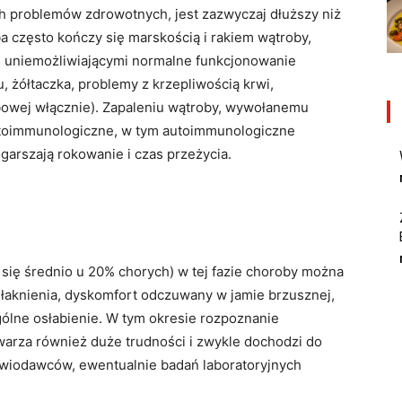
h problemów zdrowotnych, jest zazwyczaj dłuższy niż
ba często kończy się marskością i rakiem wątroby,
 uniemożliwiającymi normalne funkcjonowanie
, żółtaczka, problemy z krzepliwością krwi,
bowej włącznie). Zapaleniu wątroby, wywołanemu
utoimmunologiczne, w tym autoimmunologiczne
garszają rokowanie i czas przeżycia.
się średnio u 20% chorych) w tej fazie choroby można
 łaknienia, dyskomfort odczuwany w jamie brzusznej,
gólne osłabienie. W tym okresie rozpoznanie
warza również duże trudności i zwykle dochodzi do
rwiodawców, ewentualnie badań laboratoryjnych