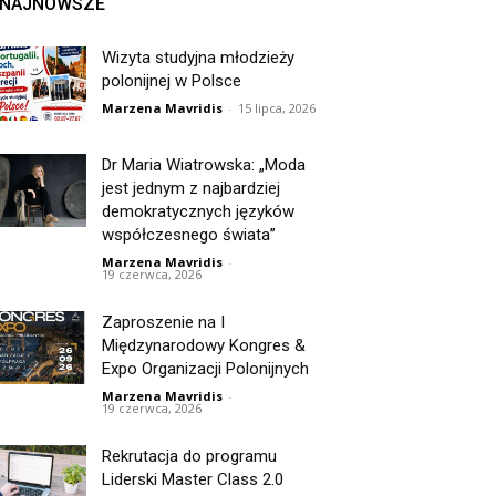
NAJNOWSZE
Wizyta studyjna młodzieży
polonijnej w Polsce
Marzena Mavridis
-
15 lipca, 2026
Dr Maria Wiatrowska: „Moda
jest jednym z najbardziej
demokratycznych języków
współczesnego świata”
Marzena Mavridis
-
19 czerwca, 2026
Zaproszenie na I
Międzynarodowy Kongres &
Expo Organizacji Polonijnych
Marzena Mavridis
-
19 czerwca, 2026
Rekrutacja do programu
Liderski Master Class 2.0