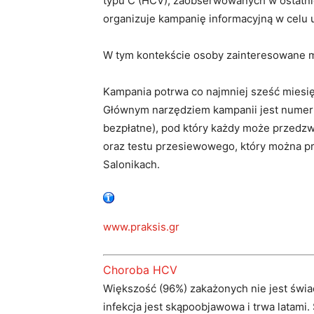
typu C (HCV), zaobserwowanych w ostatnic
organizuje kampanię informacyjną w celu 
W tym kontekście osoby zainteresowane m
Kampania potrwa co najmniej sześć miesi
Głównym narzędziem kampanii jest numer 
bezpłatne), pod który każdy może przedzwo
oraz testu przesiewowego, który można pr
Salonikach.
www.praksis.gr
Choroba HCV
Większość (96%) zakażonych nie jest świ
infekcja jest skąpoobjawowa i trwa latami