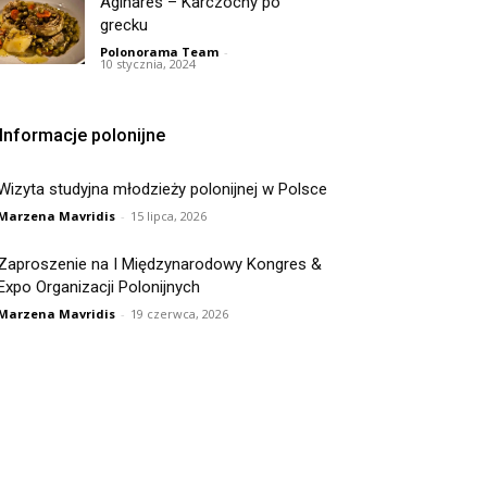
Aginares – Karczochy po
grecku
Polonorama Team
-
10 stycznia, 2024
Informacje polonijne
Wizyta studyjna młodzieży polonijnej w Polsce
Marzena Mavridis
-
15 lipca, 2026
Zaproszenie na I Międzynarodowy Kongres &
Expo Organizacji Polonijnych
Marzena Mavridis
-
19 czerwca, 2026