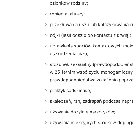
członków rodziny;
robienia tatuaży;
przekłuwania uszu lub kolczykowania ci
bójki (jeśli doszło do kontaktu z krwią);
uprawiania sportów kontaktowych (boks,
uszkodzenia ciała;
stosunek seksualny (prawdopodobieństw
w 25-letnim współżyciu monogamicznym
prawdopodobieństwo zakażenia poprzez
praktyk sado-maso;
skaleczeń, ran, zadrapań podczas napr
używania dożylnie narkotyków;
używania iniekcyjnych środków doping