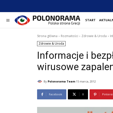
START
AKTUAL
Strona główna
Rozmaitości
Zdrowie & Uroda
In
Zdrowie & Uroda
Informacje i bezp
wirusowe zapalen
By
Polonorama Team
15 marca, 2012
Facebook
X
Pintere