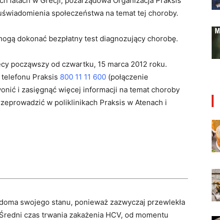
h latach w Grecji, pozarządowa Organizacja Praksis
uświadomienia społeczeństwa na temat tej choroby.
ogą dokonać bezpłatny test diagnozujący chorobę
.
ęcy począwszy od czwartku, 15 marca 2012 roku.
telefonu Praksis
800 11 11 600
(połączenie
nić i zasięgnąć więcej informacji na temat choroby
zeprowadzić w poliklinikach Praksis w Atenach i
adoma swojego stanu, ponieważ zazwyczaj przewlekła
. Średni czas trwania zakażenia HCV, od momentu