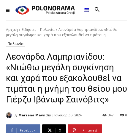
Αρχική
Ειδήσεις
Πολωνία
Λεονάρδα Λαμπριανίδου: «Νιώθω
μεγάλη συγκίνηση και χαρά που εξακολουθεί να τιμάται η...
Πολωνία
Λεονάρδα Λαμπριανίδου:
«Νιώθω μεγάλη συγκίνηση
και χαρά που εξακολουθεί να
τιμάται η μνήμη του θείου μου
Γιέρζυ Ιβάνωφ Σαινόβιτς»
By
Marzena Mavridis
3 Ιανουαρίου, 2024
347
0
Facebook
X
Pinterest