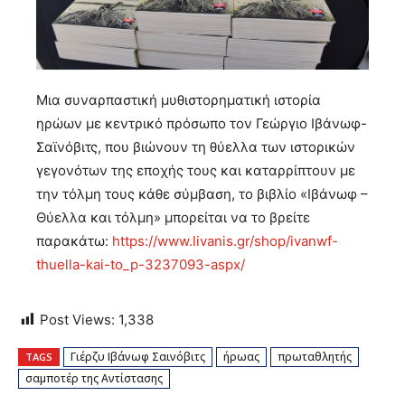
Μια συναρπαστική µυθιστορηµατική ιστορία
ηρώων µε κεντρικό πρόσωπο τον Γεώργιο Ιβάνωφ-
Σαϊνόβιτς, που βιώνουν τη θύελλα των ιστορικών
γεγονότων της εποχής τους και καταρρίπτουν µε
την τόλµη τους κάθε σύµβαση, το βιβλίο «Ιβάνωφ –
Θύελλα και τόλμη» μπορείται να το βρείτε
παρακάτω:
https://www.livanis.gr/shop/ivanwf-
thuella-kai-to_p-3237093-aspx/
Post Views:
1,338
Γιέρζυ Ιβάνωφ Σαινόβιτς
ήρωας
πρωταθλητής
TAGS
σαμποτέρ της Αντίστασης