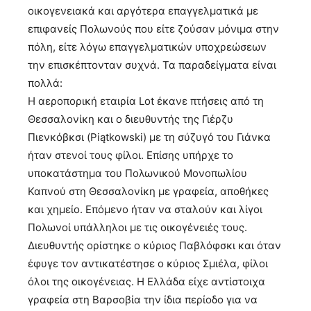
οικογενειακά και αργότερα επαγγελματικά με
επιφανείς Πολωνούς που είτε ζούσαν μόνιμα στην
πόλη, είτε λόγω επαγγελματικών υποχρεώσεων
την επισκέπτονταν συχνά. Τα παραδείγματα είναι
πολλά:
H αεροπορική εταιρία Lot έκανε πτήσεις από τη
Θεσσαλονίκη και ο διευθυντής της Γιέρζυ
Πιενκόβκσι (Piątkowski) με τη σύζυγό του Γιάνκα
ήταν στενοί τους φίλοι. Επίσης υπήρχε το
υποκατάστημα του Πολωνικού Μονοπωλίου
Καπνού στη Θεσσαλονίκη με γραφεία, αποθήκες
και χημείο. Επόμενο ήταν να σταλούν και λίγοι
Πολωνοί υπάλληλοι με τις οικογένειές τους.
Διευθυντής ορίστηκε ο κύριος Παβλόφσκι και όταν
έφυγε τον αντικατέστησε ο κύριος Σμιέλα, φίλοι
όλοι της οικογένειας. Η Ελλάδα είχε αντίστοιχα
γραφεία στη Βαρσοβία την ίδια περίοδο για να