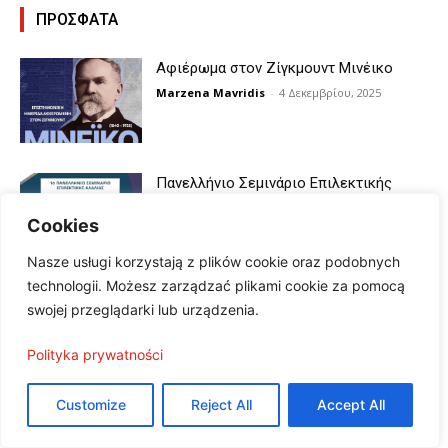
ΠΡΟΣΦΑΤΑ
Αφιέρωμα στον Ζίγκμουντ Μινέικο
Marzena Mavridis
-
4 Δεκεμβρίου, 2025
Πανελλήνιο Σεμινάριο Επιλεκτικής
Αλαλίας
Cookies
Marzena Mavridis
-
26 Νοεμβρίου, 2025
Nasze usługi korzystają z plików cookie oraz podobnych
technologii. Możesz zarządzać plikami cookie za pomocą
Τριπλασιασμός της συμβίωσης χωρίς
swojej przeglądarki lub urządzenia.
γάμο στην Πολωνία
Marzena Mavridis
-
28 Οκτωβρίου, 2025
Polityka prywatności
Customize
Reject All
Accept All
Piotr Alexewicz: Ο νέος εκφραστής της
ψυχής του Σοπέν