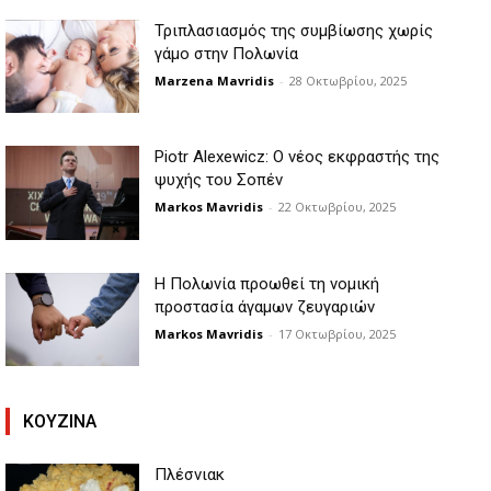
Τριπλασιασμός της συμβίωσης χωρίς
γάμο στην Πολωνία
Marzena Mavridis
-
28 Οκτωβρίου, 2025
Piotr Alexewicz: Ο νέος εκφραστής της
ψυχής του Σοπέν
Markos Mavridis
-
22 Οκτωβρίου, 2025
Η Πολωνία προωθεί τη νομική
προστασία άγαμων ζευγαριών
Markos Mavridis
-
17 Οκτωβρίου, 2025
KOYZINA
Πλέσνιακ