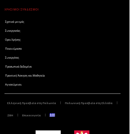
ΧΡΗΣΙΜΟΙ ΣΥΝΔΕΣΜΟΙ
Σχετικά με εμάς
Συνεργασίες
Οροι Χρήσης
Ποιοι είμαστε
Συνεργάτες
Προσωπικά δεδομένα
Πρακτική Άσκηση και Μαθητεία
Αγνοούμενοι
Ελληνική Πρεσβεία στη Πολωνία
Πολωνική Πρεσβεία στη Ελλάδα
ZBH
Επικοινωνία