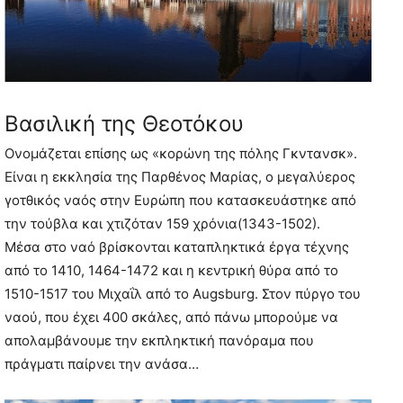
Βασιλική της Θεοτόκου
Ονομάζεται επίσης ως «κορώνη της πόλης Γκντανσκ».
Είναι η εκκλησία της Παρθένος Μαρίας, ο μεγαλύερος
γοτθικός ναός στην Ευρώπη που κατασκευάστηκε από
την τούβλα και χτιζόταν 159 χρόνια(1343-1502).
Μέσα στο ναό βρίσκονται καταπληκτικά έργα τέχνης
από το 1410, 1464-1472 και η κεντρική θύρα από το
1510-1517 του Μιχαΐλ από το Augsburg. Στον πύργο του
ναού, που έχει 400 σκάλες, από πάνω μπορούμε να
απολαμβάνουμε την εκπληκτική πανόραμα που
πράγματι παίρνει την ανάσα…