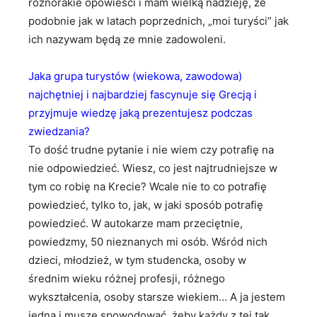
różnorakie opowieści i mam wielką nadzieję, że
podobnie jak w latach poprzednich, „moi turyści” jak
ich nazywam będą ze mnie zadowoleni.
Jaka grupa turystów (wiekowa, zawodowa)
najchętniej i najbardziej fascynuje się Grecją i
przyjmuje wiedzę jaką prezentujesz podczas
zwiedzania?
To dość trudne pytanie i nie wiem czy potrafię na
nie odpowiedzieć. Wiesz, co jest najtrudniejsze w
tym co robię na Krecie? Wcale nie to co potrafię
powiedzieć, tylko to, jak, w jaki sposób potrafię
powiedzieć. W autokarze mam przeciętnie,
powiedzmy, 50 nieznanych mi osób. Wśród nich
dzieci, młodzież, w tym studencka, osoby w
średnim wieku różnej profesji, różnego
wykształcenia, osoby starsze wiekiem… A ja jestem
jedna i muszę spowodować, żeby każdy z tej tak