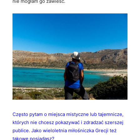
nie mogłam go zawieść.
Często pytam o miejsca mistyczne lub tajemnicze,
których nie chcesz pokazywać i zdradzać szerszej
publice. Jako wieloletnia miłośniczka Grecji też
takowe posiadasz?