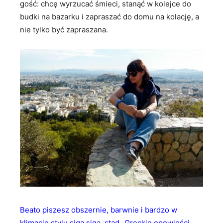
gość: chcę wyrzucać śmieci, stanąć w kolejce do
budki na bazarku i zapraszać do domu na kolację, a
nie tylko być zapraszana.
Beato piszesz obszernie, barwnie i bardzo w
klimacie stylu siga siga, stąd „Greckie opowieści