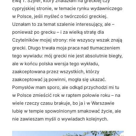
Ewą T. Szyler, który znalazłam na greckiej czy
cypryjskiej stronie, w temacie rynku wydawniczego
w Polsce, jeśli myśleć o twórczości greckiej.
Uznałam to za temat szalenie interesujący, ale –
ponieważ po grecku – i za wielką stratę dla
Czytelników mojej strony: nie wszyscy wszak znają
grecki. Długo trwała moja praca nad tłumaczeniem
tego wywiadu: mój grecki nie jest absolutnie biegły,
ale w końcu polska wersja tego wykładu,
zaakceptowana przez wszystkich, którzy
zaakceptować ją powinni, mogła się ukazać.
Pomysłów mam sporo, ale odkąd przychodzi mi tu
w Polsce zmieścić rok w raptem połowie roku – na
wiele rzeczy czasu brakuje, bo ja i w Warszawie
lubię w tempie spowolnionym smakować życie, ale
nie zawieszam myśli o wywiadach kolejnych.